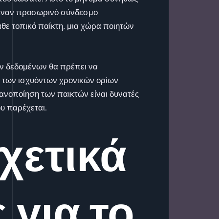
, έναν προσωρινό σύνδεσμο
άθε τοπικό παίκτη, μια χώρα ποιητών
ν δεδομένων θα πρέπει να
ς των ισχυόντων χρονικών ορίων
κανοποίηση των παικτών είναι δυνατές
υ παρέχεται.
χετικά
ς για το