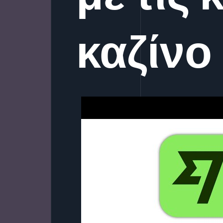
καζίνο