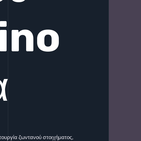
sino
α
τουργία ζωντανού στοιχήματος,