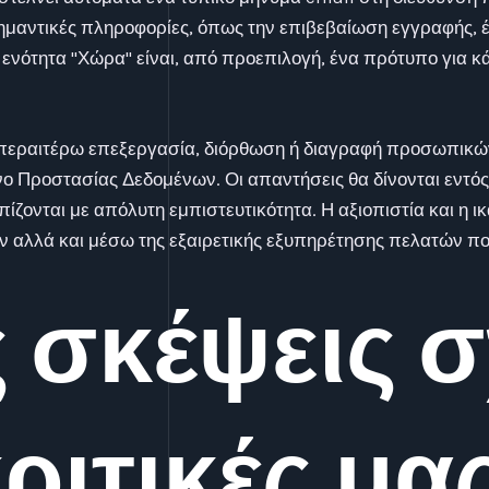
ι σημαντικές πληροφορίες, όπως την επιβεβαίωση εγγραφής
 ενότητα "Χώρα" είναι, από προεπιλογή, ένα πρότυπο για κ
 περαιτέρω επεξεργασία, διόρθωση ή διαγραφή προσωπικώ
ο Προστασίας Δεδομένων. Οι απαντήσεις θα δίνονται εντό
ζονται με απόλυτη εμπιστευτικότητα. Η αξιοπιστία και η ι
 αλλά και μέσω της εξαιρετικής εξυπηρέτησης πελατών πο
ς σκέψεις σ
κριτικές μα