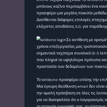
μπόνους καζίνο περιλαμβάνει ένα κουπό
προσφέρει μια μεγάλη ποικιλία μεθόδω
Διατίθενται διάφορες επιλογές στοιχημ
ελάχιστες αποδόσεις 2,0, για παράδειγμ
Σε αντίθεση με ορισμέ
χρόνοι επεξεργασίας μας τροποποιούντ
σημαντικά ταχύτερα συνολικά (2-5 λεπτ
που πληροί τα υψηλότερα πρότυπα ασφά
προστασία των δεδομένων των παικτών
Το Wildsino προσφέρει επίσης την επι
Μια έγκυρη διεύθυνση email δεν είναι 
την ομαλή πρόσβαση σε όλες τις λειτου
για να διασφαλίσει ότι ο λογαριασμός 
τα στοιχεία εγγραφής σας, το σύστημα