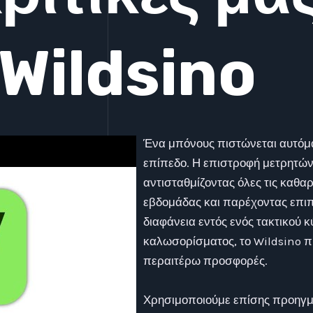
 Wildsino
Ένα μπόνους πιστώνεται αυτόματ
επίπεδο. Η επιστροφή μετρητών
αντισταθμίζοντας όλες τις καθ
εβδομάδας και παρέχοντας επιπ
διαφάνεια εντός ενός τακτικού 
καλωσορίσματος, το Wildsino π
περαιτέρω προσφορές.
Χρησιμοποιούμε επίσης προηγμ