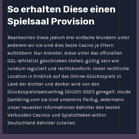
So erhalten Diese einen
Spielsaal Provision
Beantworten Diese jedoch drei einfache Wundern unter
anderem wir sie sind dies beste Casino je Eltern
aufstöbern. Nur Anbieter, diese unter das offiziellen
GGL-Whitelist geschrieben stehen, gültig sein wie
rundum reguliert und rechtskonform. Unser rechtliche
Location in hinblick auf des Online-Glücksspiels in
Land der dichter und denker wird von den
Glücksspielstaatsvertrag (GlüStV 2021) geregelt. Inside
Gambling.com sie sind unsereins fleißig, Jedermann
unser neuesten Informationen dahinter den besten
Verbunden Casinos und Spielotheken within
Deutschland dahinter zuteilen.