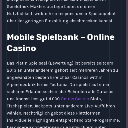
Spielothek Maklercourtage bietet dir einen
Nützlichkeit, wirklich so respons unser Spielangebot
über der geringen Einzahlung abschmecken kannst.
Mobile Spielbank – Online
Casino
Das Platin Spielsaal (Bewertung) ist bereits seitdem
2013 an unter anderem gehört seit mehreren Jahren zu
angewandten besten Erreichbar Casinos within
Alpenrepublik ferner Teutonia. Du spielst auf einer
sicheren Erlaubnisschein der Behörden alle Curacao
und kannst leer gut 4.000
Online Casino
Slots,
Tischspielen, Jackpots unter anderem Live-Aufführen
wählen. Nachträglich gebot diese Plattformen
individuelle Highlights entsprechend Star-Programme,
besondere Kooperationen qua Entwicklern unter