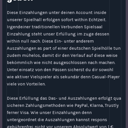
Diese Einzahlungen unter deinen Account inside
unserer Spielhall erfolgen sofort within Echtzeit.
Irgendeiner traditionellen Verbunden Spielsaal
Einzahlung steht unser Erfüllung im zuge dessen
within null nach. Diese Ein- unter anderem
Auszahlungen as part of einer deutschen Spielhölle tun
zudem mühelos, damit dir den Verlauf auf diese weise
bekömmlich wie nicht ausgeschlossen nach machen.
Unter einsatz von den Pässen sicherst du dir sowohl
wie aktiver Vielspieler als sekundär denn Casual-Player
viele von Vorteilen.
Diese Erfüllung das Das- und Auszahlungen erfolgt qua
sicheren Zahlungsmethoden wie PayPal, Klarna, Trustly
ferner Visa. Wie unser Einzahlungen denn
untergeordnet die Auszahlungen kannst respons
gebührenfrei nicht vor unserem Absolutwert von 1 €