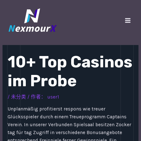
跳
至
内
Main
容
Men
10+ Top Casinos
im Probe
/
未分类
/ 作者：
user1
Unplanmäßig profitierst respons wie treuer
Glücksspieler durch einem Treueprogramm Captains
Verein. In unserer Verbunden Spielsaal besitzen Zocker
tag für tag Zugriff in verschiedene Bonusangebote
entsprechend Freispiele ferner Gewinnspiele.
Ein