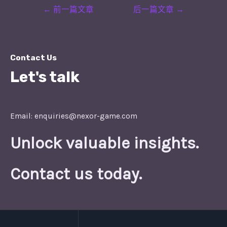
Post
←
前一篇文章
后一篇文章
→
navigation
Contact Us
Let's talk
Email: enquiries@nexor-game.com
Unlock valuable insights.
Contact us today.