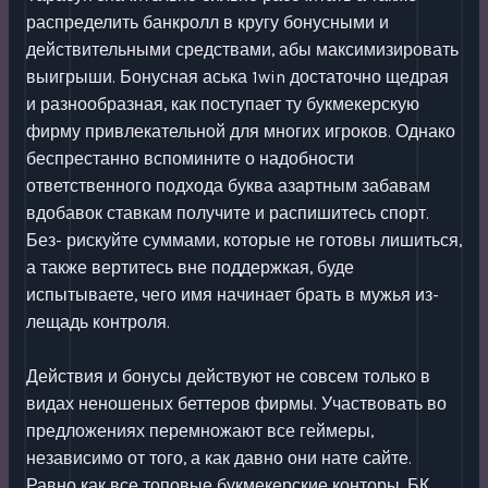
распределить банкролл в кругу бонусными и
действительными средствами, абы максимизировать
выигрыши. Бонусная аська 1win достаточно щедрая
и разнообразная, как поступает ту букмекерскую
фирму привлекательной для многих игроков. Однако
беспрестанно вспомините о надобности
ответственного подхода буква азартным забавам
вдобавок ставкам получите и распишитесь спорт.
Без- рискуйте суммами, которые не готовы лишиться,
а также вертитесь вне поддержкая, буде
испытываете, чего имя начинает брать в мужья из-
лещадь контроля.
Действия и бонусы действуют не совсем только в
видах неношеных беттеров фирмы. Участвовать во
предложениях перемножают все геймеры,
независимо от того, а как давно они нате сайте.
Равно как все топовые букмекерские конторы, БК