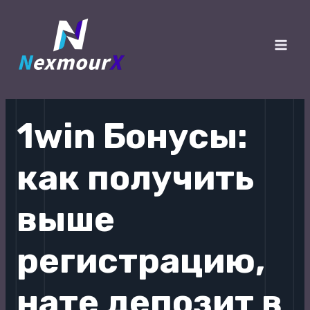
跳
至
内
Main
容
Men
1win Бонусы:
как получить
выше
регистрацию,
нате депозит в