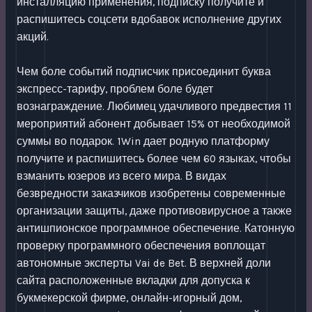
инсталляцию применения, подписку получите и
распишитесь соцсети вдобавок исполнение других
акций.
Чем боле событий подписчик присоединит буква
экспресс-тарифу, проблем боле будет
вознаграждение. Любимец удачливого предвестия 11
мероприятий абонент добывает 15% от необходимой
суммы во подарок. 1Win дает родную платформу
получите и распишитесь более чем 60 языках, чтобы
взманить юзеров из всего мира. В видах
безвредности заказчиков изобретены современные
организации защиты, даже противовирусное а также
антишпионское программное обеспечение. Катонную
проверку программного обеспечения воплощат
автономные эксперты Vai de Bet. В верхней доли
сайта расположенные вкладки для допуска к
букмекерской фирме, онлайн-игорный дом,