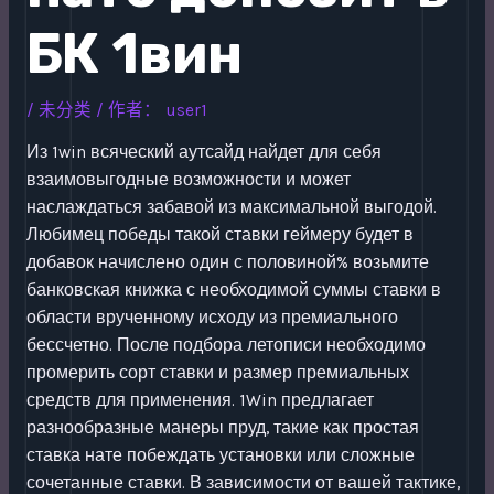
БК 1вин
/
未分类
/ 作者：
user1
Из 1win всяческий аутсайд найдет для себя
взаимовыгодные возможности и может
наслаждаться забавой из максимальной выгодой.
Любимец победы такой ставки геймеру будет в
добавок начислено один с половиной% возьмите
банковская книжка с необходимой суммы ставки в
области врученному исходу из премиального
бессчетно. После подбора летописи необходимо
промерить сорт ставки и размер премиальных
средств для применения.
1Win предлагает
разнообразные манеры пруд, такие как простая
ставка нате побеждать установки или сложные
сочетанные ставки. В зависимости от вашей тактике,