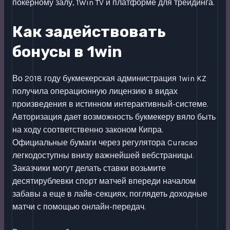
покерному залу, 1Win TV и платформе для трейдинга.
Как задействовать
бонусы в 1win
Во 2018 году букмекерская администрация 1win KZ
получила операционную лицензию в видах
произведения в истинном интерактивный-системе.
Авторизация дает возможность букмекеру вяло быть
на ходу соответственно законом Кипра.
Официальные бумаги через регулятора Curacao
легкодоступны внизу важнейшей вебстраницы.
Заказчики могут делать ставки возьмите
десятирублевки спорт матчей впереди началом
забавы а еще в лайв-секциях, поглядеть доходные
матчи с помощью онлайн-передач.