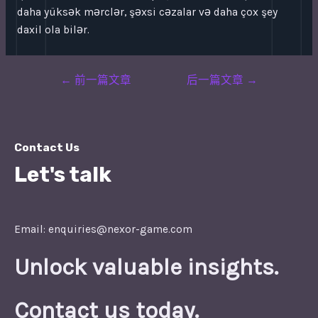
daha yüksək mərclər, şəxsi cəzalar və daha çox şey
daxil ola bilər.
Post
←
前一篇文章
后一篇文章
→
navigation
Contact Us
Let's talk
Email: enquiries@nexor-game.com
Unlock valuable insights.
Contact us today.