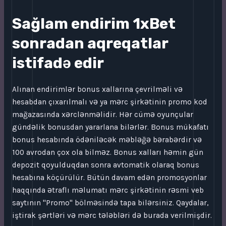
Sağlam endirim 1xBet
sonradan aqreqatlar
istifadə edir
Alınan endirimlər bonus xallarına çevrilməli və
hesabdan çıxarılmalı və ya mərc şirkətinin promo kod
mağazasında xərclənməlidir. Hər cümə oyunçular
gündəlik bonusdan yararlana bilərlər. Bonus mükafatı
bonus hesabında ödəniləcək məbləğə bərabərdir və
100 avrodan çox ola bilməz. Bonus xalları həmin gün
depozit qoyulduqdan sonra avtomatik olaraq bonus
hesabına köçürülür. Bütün davam edən promosyonlar
haqqında ətraflı məlumatı mərc şirkətinin rəsmi veb
saytının "Promo" bölməsində tapa bilərsiniz. Qaydalar,
iştirak şərtləri və mərc tələbləri də burada verilmişdir.