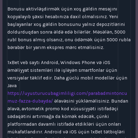
Bonusu aktivləşdirmək üçün xoş gəldin mesajını
kopyalayıb şəxsi hesabınıza daxil olmalısınız. Yeni
başlayanlar xoş gəldin bonusunu yalnız depozitlərini
doldurduqdan sonra əldə edə bilərlər. Məsələn, 5000
rubl bonus almış olsanız, onu ödəmək üçün 5000 rubla
bərabər bir yarım ekspres mərc etməlisiniz.
1xBet veb saytı Android, Windows Phone və iOS
əməliyyat sistemləri ilə işləyən smartfonlar üçün
versiyalar təklif edir. Daha güclü mobil modellər üçün
Java
https://uyusturucubagimliligi.com/parabadmintoncu
muz-fazza-dubayda/
əlavəsini yükləməlisiniz. Bundan
əlavə, avtomatik promo kod xüsusiyyəti istifadəçi
sədaqətini artırmağa da kömək edəcək, çünki
platformadan davamlı istifadə etdikləri üçün onları
mükafatlandırır. Android və iOS üçün 1xBet tətbiqləri