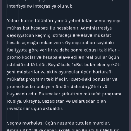
interfeysinə inteqrasiya olunub.
Yalnız bütün tələbləri yerinə yetirdikdən sonra oyunçu
mühasibat hesabatı ilə hesablanır. Administrasiya
qeydiyyatdan keçmiş istifadəçilərə əlavə mükafat
hesabı açmağa imkan verir. Oyunçu xalları saytdakı
fəaliyyətə görə verilir və daha sonra xüsusi təkliflər –
promo kodlar və hesaba əlavə edilən real pullar üçün
istifadə edilə bilər. Beynəlxalq 1xBet bukmeker şirkəti
yeni müştərilər və aktiv oyunçular üçün hərtərəfli
mükafat proqramı təklif edir. 1xBet-dəki bonuslar və
promo kodlar onlayn mərcləri daha da gəlirli və
həyəcanlı edir. Bukmeker şirkətinin mükafat proqramı
Rusiya, Ukrayna, Qazaxıstan və Belarusdan olan
investorlar üçün aktualdır.
Seçmə mərhələsi üçün nəzərdə tutulan mərclər,
əmsalı 2.00 və ya daha yüksək olan ən azı bir tədbirin