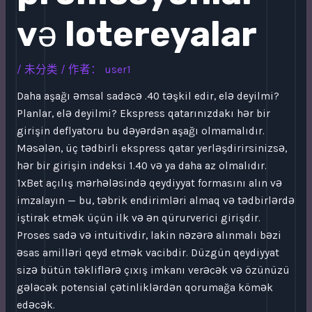
və lotereyalar
/
未分类
/ 作者：
user1
Daha aşağı əmsal sadəcə .40 təşkil edir, elə deyilmi?
Planlar, elə deyilmi? Ekspress qatarınızdakı hər bir
girişin deflyatoru bu dəyərdən aşağı olmamalıdır.
Məsələn, üç tədbirli ekspress qatar yerləşdirirsinizsə,
hər bir girişin indeksi 1.40 və ya daha az olmalıdır.
1xBet açılış mərhələsində qeydiyyat formasını alın və
imzalayın — bu, təbrik endirimləri almaq və tədbirlərdə
iştirak etmək üçün ilk və ən qürurverici girişdir.
Proses sadə və intuitivdir, lakin nəzərə alınmalı bəzi
əsas amilləri qeyd etmək vacibdir. Düzgün qeydiyyat
sizə bütün təkliflərə çıxış imkanı verəcək və özünüzü
gələcək potensial çətinliklərdən qorumağa kömək
edəcək.