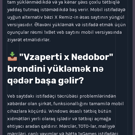
tam yüklənmədikdə və ya kənar şəxs çoxlu tətbiqlə
yaddaş tutmaq istəmədikdə baş verir. Mobil istifadəyə
uyğun alternativ bəzi X Remiz-in əsas saytının yüngül
versiyasıdır. Əlavəni yükləmək və istifadə etmək üçün
oyunçular rəsmi 1xBet veb saytını mobil versiyasında
ziyarət etməlidirlər.
"Vzaperti x Nedobor"
brendini yükləmək nə
qədər başa gəlir?
Veb saytdakı istifadəçi təcrübəsi problemlərindən
xəbərdar olan şirkət, funksionallığını tamamilə mobil
cihazlara köçürdü. Windows əsaslı tətbiq bütün
xidmətləri yerli olaraq işlədir və tətbiqi açmağa
ehtiyacı aradan qaldırır. Mərclər, TOTO-lar, maliyyə
mərcləri, canlı yayımlar və hətta 1xGames istifadəçi