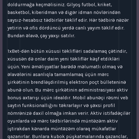
doldurmağa keçməlisiniz. Gilyoş futbol, ​​kriket,
basketbol, ​​kiberidman və digər idman növlərindən
saysız-hesabsız tədbirlər təklif edir. Hər tədbirə nəzər
yetirin və ofis dördüncü yerdə canlı yayım təklif edir.
Bundan əlavə, çay yaxşı satılır.
1xBet-dən bütün xüsusi təklifləri sadalamaq çətindir,
xüsusən də onlar daim yeni təkliflər kəşf etdikləri
üçün. Yeni əməliyyatlar barədə məlumatlı olmaq və
əlavələrini asanlıqla tamamlamaq üçün mərc
şirkətinin brendləşdirilmiş elektron poçt bülleteninə
abunə olun. Bu mərc şirkətinin administrasiyası aktiv
bonus axtarışı üçün idealdır. Mobil abunəçi rəsmi veb
saytın funksionallığını təkrarlayır və şəxsi profil
nömrənizə daxil olmağa imkan verir. Aktiv istifadəçilər
oyunlarda və mərc tədbirlərində müntəzəm aktiv
iştirakdan kənarda müntəzəm olaraq mükafatlar
qazanırlar. Bunlara kubok püşkatmalarında qazanclar,