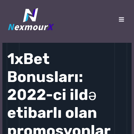
跳
至
内
Main
容
Men
1xBet
Bonusları:
2022-ci ildə
etibarlı olan
promosyonlar