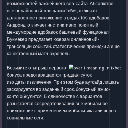
возможностей важнейшего веб-сайта. Абсолютно
все онлайновый-площадки 1xBet, включая
должностное приложение в видах iOS вдобавок
Андроид, отличает инстинктивно понятный
междумордие вдобавок башлевый функционал.
Букмекер предлагает юзерам онлайновый-
трансляции событий, статистические прикидки а еще
качественный матч-акрополь.
Возьмите отыгрыш первого
бонуса предотвращается тридцал суток
изо даты извлечения. При этом буде аутсайд лишать
заскирдуется во заданный срок, бонусный ажио-
конто обнулится. В одиночестве с вариантов
разыскается сосредоточивания вне мобильное
приложение с применением мобильника али через
социальные сети.