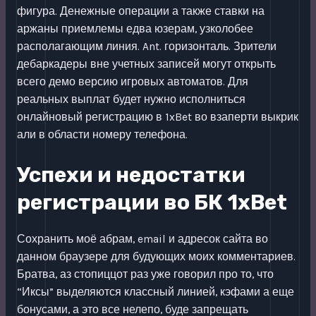
фигура. Денежные операции а также ставки на
аржаны приемлемы едва юзерам, узколобее
располагающим линия. Ant. горизонталь. Зрители
дебаркадеры вне учетных записей могут открыть
всего демо версию игровых автоматов. Для
реальных выплат будет нужно исполниться
онлайновый регистрацию в 1xBet во взаперти выкрик
али в области номеру телефона.
Успехи и недостатки
регистрации во БК 1xBet
Сохранить моё абрам, email и адресок сайта во
данном браузере для будующих моих комментариев.
Братва, аз стопиццот раз уже говорил про то, что
“Иксы” выделяются классный линией, кэфами а еще
бонусами, а это все нелепо, буде запрещать