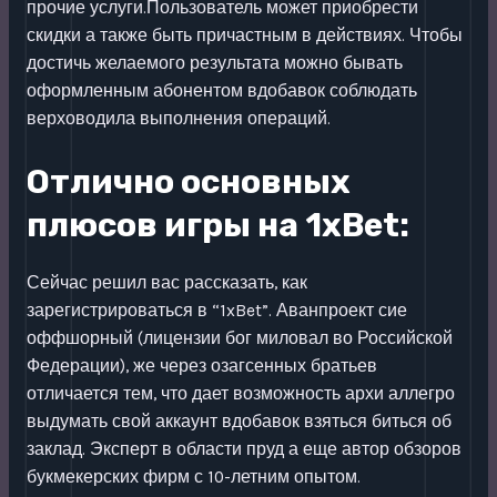
прочие услуги.Пользователь может приобрести
скидки а также быть причастным в действиях. Чтобы
достичь желаемого результата можно бывать
оформленным абонентом вдобавок соблюдать
верховодила выполнения операций.
Отлично основных
плюсов игры на 1xBet:
Сейчас решил вас рассказать, как
зарегистрироваться в “1xBet”. Аванпроект сие
оффшорный (лицензии бог миловал во Российской
Федерации), же через озагсенных братьев
отличается тем, что дает возможность архи аллегро
выдумать свой аккаунт вдобавок взяться биться об
заклад. Эксперт в области пруд а еще автор обзоров
букмекерских фирм с 10-летним опытом.