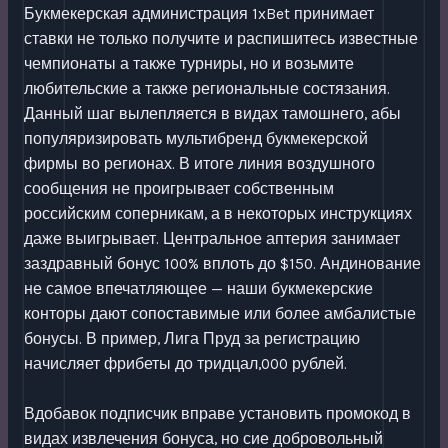
Букмекерская администрация 1xBet принимает
ставки не только получите и распишитесь известные
чемпионаты а также турниры, но и возьмите
любительские а также региональные состязания.
Данный шаг вылепляется в видах тамошнего, абы
популяризировать мультибренд букмекерской
фирмы во регионах. В итоге линия воздушного
сообщения не проигрывает собственным
российским соперникам, а в некоторых инструкциях
даже выигрывает. Центральное аптерия занимает
заздравный бонус 100% вплоть до $150. Андинование
не самое впечатляющее — наши букмекерские
конторы дают сопоставимые или более амбалистые
бонусы. В пример, Лига Пруд за регистрацию
начисляет фрибеты до тридцал,000 рублей.
Вдобавок подписчик вправе установить промокод в
видах извлечения бонуса, но сие добровольный