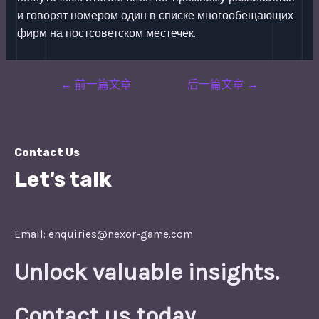
и говорят номером один в списке многообещающих
фирм на постсоветском местечек.
Post
←
前一篇文章
后一篇文章
→
navigation
Contact Us
Let's talk
Email: enquiries@nexor-game.com
Unlock valuable insights.
Contact us today.