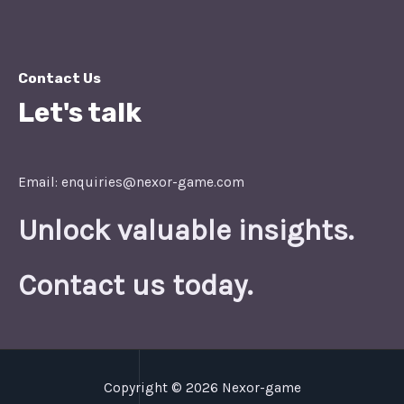
navigation
Contact Us
Let's talk
Email: enquiries@nexor-game.com
Unlock valuable insights.
Contact us today.
Copyright © 2026 Nexor-game