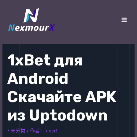
跳
至
内
Main
容
Men
1xBet для
Android
Скачайте APK
из Uptodown
/
未分类
/ 作者：
user1