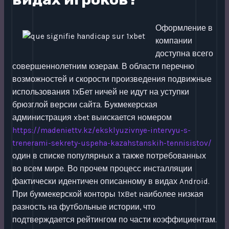
Оформление в
компании
доступна всего
совершеннолетним юзерам. В области перечню
возможностей и скорости произведения подвижные
использования 1хБет ничей не идут на уступки
брюзглой версии сайта. Букмекерская
администрация xbet выискается номером
https://madeniettv.kz/eksklyuzivnye-intervyu-s-
trenerami-sekrety-uspeha-kazahstanskih-tennisistov/
один в списке популярных а также потребованных
во всем мире. Во прочем процесс инсталляции
фактически идентичен описанному в видах Android.
При букмекерской конторы 1хBet наиболее низкая
разность на футбольные истории, что
подтверждается рейтингом по части коэффициентам.