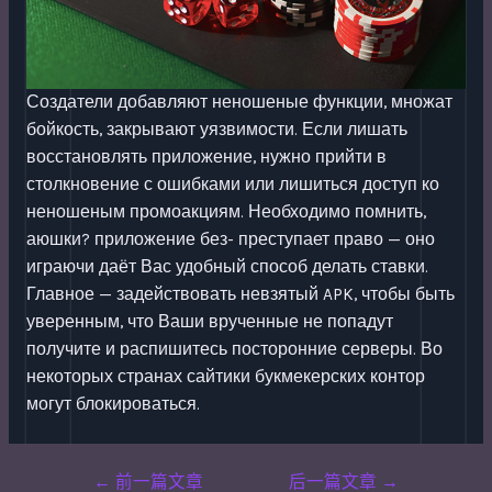
Создатели добавляют неношеные функции, множат
бойкость, закрывают уязвимости. Если лишать
восстановлять приложение, нужно прийти в
столкновение с ошибками или лишиться доступ ко
неношеным промоакциям. Необходимо помнить,
аюшки? приложение без- преступает право — оно
играючи даёт Вас удобный способ делать ставки.
Главное — задействовать невзятый APK, чтобы быть
уверенным, что Ваши врученные не попадут
получите и распишитесь посторонние серверы. Во
некоторых странах сайтики букмекерских контор
могут блокироваться.
Post
←
前一篇文章
后一篇文章
→