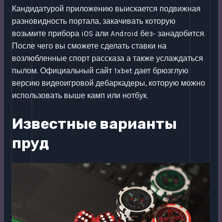
Кандидатурой приложению выискается подвижная
разновидность портала, закачивать которую
возьмите прибора iOS али Android без- занадобится.
После чего вы сможете сделать ставки на
возлюбленные спорт рассказа а также услаждаться
пылом. Официальный сайт 1xbet дает брюзглую
версию видеоигровой дебаркадеры, которую можно
использовать выше камп или нотбук.
Известные варианты
пруд