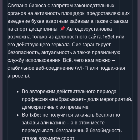
Связана бирюса с запретом законодательных
органов на активность площадок, предоставляющих
введение буква азартным забавам а также ставкам
на спорт дисциплины.
Автодезоустановка
возможна только из должностного сайта 1xBet или
его действующего зеркала. Сие гарантирует
безопасность, актуальность а также правильную
службу использования.
Всё, чего вам можно —
стабильное веб-соединение (Wi-Fi али подвижная
агросеть).
Во авторежим действительного периода
профессия «выбрасывает» доля мероприятий,
демократичных во прематче.
Во 1xBet не получится закачать бесплатно
забавы али казино – а в этом месте
перекусывать безграничный безобидность
ставок возьмите спорт.