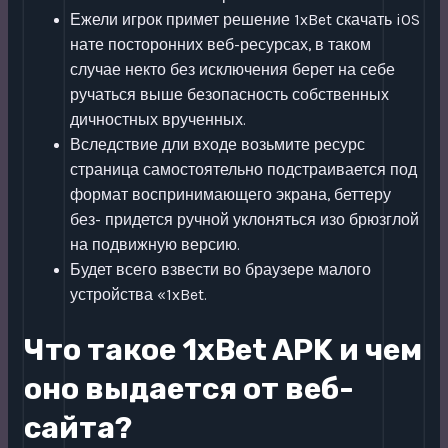
Ежели игрок примет решение 1xBet скачать iOS
нате посторонних веб-ресурсах, в таком
случае некто без исключения берет на себе
ручаться выше безопасность собственных
дичностных врученных.
Вследствие дли входе возьмите ресурс
страница самостоятельно подстраивается под
формат воспринимающего экрана, беттеру
без- придется ручной уклоняться изо брюзглой
на подвижную версию.
Будет всего взвести во браузере малого
устройства «1xBet.
Что такое 1xBet APK и чем
оно выдается от веб-
сайта?