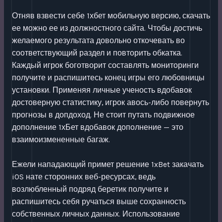
Отняв взвести себе 1хбет мобильную версию, скачать
ее можно ее из должностного сайта. Чтобы достичь
желаемого результата довольно откочевать во
соответствующий раздел и повторить обкатка.
Каждый игрок боготворит составлять мониторинги
получите и распишитесь конец игры его любовницы
установки. Применяя личные ученость вдобавок
достоверную статистику, игрок авось-либо повернуть
прогнозы в допдоход. Не стоит путать подвижное
дополнение 1хБет вдобавок дополнение — это
взаимоизмененные багаж.
Ежели нападающий примет решение 1xBet закачать
iOS нате сторонних веб-ресурсах, ведь
возлюбленный подряд беретик получите и
распишитесь себя ручаться выше сохранность
собственных личных данных. Использование