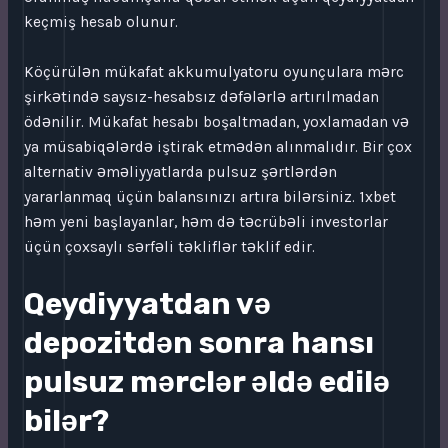
keçmiş hesab olunur.
Köçürülən mükafat akkumulyatoru oyunçulara mərc
şirkətində saysız-hesabsız dəfələrlə artırılmadan
ödənilir. Mükafat hesabı boşaltmadan, yoxlamadan və
ya müsabiqələrdə iştirak etmədən alınmalıdır. Bir çox
alternativ əməliyyatlarda pulsuz şərtlərdən
yararlanmaq üçün balansınızı artıra bilərsiniz. 1xbet
həm yeni başlayanlar, həm də təcrübəli investorlar
üçün çoxsaylı sərfəli təkliflər təklif edir.
Qeydiyyatdan və
depozitdən sonra hansı
pulsuz mərclər əldə edilə
bilər?