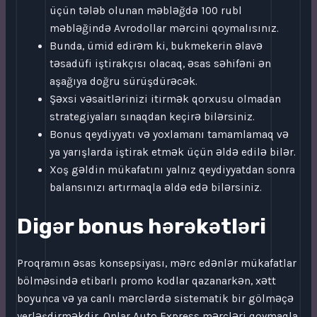
üçün tələb olunan məbləğdə 100 rubl
məbləğində Avrodollar mərcini qoymalısınız.
Bunda, ümid edirəm ki, bukmekerin əlavə
təsadüfi iştirakçısı olacaq, əsas səhifəni ən
aşağıya doğru sürüşdürəcək.
Şəxsi vəsaitlərinizi itirmək qorxusu olmadan
strategiyaları sınaqdan keçirə bilərsiniz.
Bonus qeydiyyatı və yoxlamanı tamamlamaq və
ya yarışlarda iştirak etmək üçün əldə edilə bilər.
Xoş gəldin mükafatını yalnız qeydiyyatdan sonra
balansınızı artırmaqla əldə edə bilərsiniz.
Digər bonus hərəkətləri
Proqramın əsas konsepsiyası, mərc edənlər mükafatlar
bölməsində etibarlı promo kodlar qazanarkən, xətt
boyunca və ya canlı mərclərdə sistematik bir gölməçə
yerləşdirməkdir. Onlar Auto Express mərcləri qoymaqla