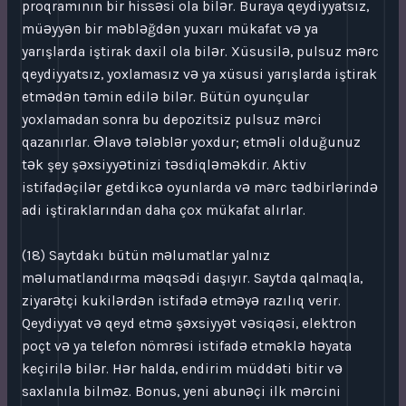
proqramının bir hissəsi ola bilər. Buraya qeydiyyatsız,
müəyyən bir məbləğdən yuxarı mükafat və ya
yarışlarda iştirak daxil ola bilər. Xüsusilə, pulsuz mərc
qeydiyyatsız, yoxlamasız və ya xüsusi yarışlarda iştirak
etmədən təmin edilə bilər. Bütün oyunçular
yoxlamadan sonra bu depozitsiz pulsuz mərci
qazanırlar. Əlavə tələblər yoxdur; etməli olduğunuz
tək şey şəxsiyyətinizi təsdiqləməkdir. Aktiv
istifadəçilər getdikcə oyunlarda və mərc tədbirlərində
adi iştiraklarından daha çox mükafat alırlar.
(18) Saytdakı bütün məlumatlar yalnız
məlumatlandırma məqsədi daşıyır. Saytda qalmaqla,
ziyarətçi kukilərdən istifadə etməyə razılıq verir.
Qeydiyyat və qeyd etmə şəxsiyyət vəsiqəsi, elektron
poçt və ya telefon nömrəsi istifadə etməklə həyata
keçirilə bilər. Hər halda, endirim müddəti bitir və
saxlanıla bilməz. Bonus, yeni abunəçi ilk mərcini