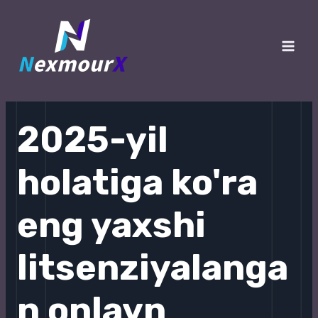
跳
至
内
Main
容
Men
2025-yil
holatiga ko'ra
eng yaxshi
litsenziyalanga
n onlayn