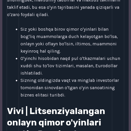
shuningdek, mavsumiy tadbirlar va maxsus takliflarni
taklif etadi, bu esa o'yin tajribasini yanada qiziqarli va
o'zaro foydali qiladi.
Siz yoki boshqa birov qimor o'yinlari bilan
bog'liq muammolarga duch kelayotgan bo'lsa,
onlayn yoki oflayn bo'lsin, iltimos, muammoni
keyinroq hal qiling.
O'yinchi hisobidan naqd pul o'tkazmalari uchun
xuddi shu to'lov tizimlari, masalan, Eurodollar
ishlatiladi.
Sizning oldingizda vaqt va minglab investorlar
tomonidan sinovdan o'tgan o'yin sanoatining
biznes elitasi turibdi.
Vivi | Litsenziyalangan
onlayn qimor o'yinlari