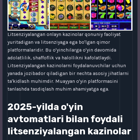
Litsenziyalangan onlayn kazinolar qonuniy faoliyat
yuritadigan va litsenziyaga ega bo'lgan qimor
platformalaridir. Bu o'yinchilarga o'yin davomida
adolatlilik, shaffoflik va halollikni kafolatlaydi.
Litsenziyalangan kazinolarni foydalanuvchilar uchun
yanada jozibador qiladigan bir nechta asosiy jihatlarni
ta'kidlash muhimdir. Muayyan o'yin platformasini
tanlashda tasdiqlash muhim ahamiyatga ega.
2025-yilda o'yin
avtomatlari bilan foydali
litsenziyalangan kazinolar