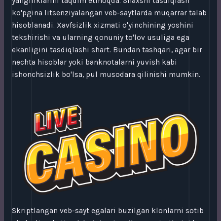
yangiliklarini taqdim etmoqda. Shaxsni tasdiqlash
ko'pgina litsenziyalangan veb-saytlarda muqarrar talab
hisoblanadi. Xavfsizlik xizmati o'yinchining yoshini
tekshirishi va ularning qonuniy to'lov usuliga ega
ekanligini tasdiqlashi shart. Bundan tashqari, agar bir
nechta hisoblar yoki banknotalarni yuvish kabi
ishonchsizlik bo'lsa, pul musodara qilinishi mumkin.
Skriptlangan veb-sayt egalari buzilgan klonlarni sotib