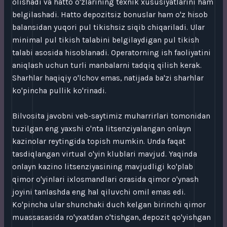
olishadi va hatto o'zlarining texnik xususiyatlarini ham
belgilashadi. Hatto depozitsiz bonuslar ham o'z hisob
balansidan yuqori pul tikishsiz siqib chiqariladi. Ular
minimal pul tikish talabini belgilaydigan pul tikish
talabi asosida hisoblanadi. Operatorning ish faoliyatini
aniqlash uchun turli manbalarni tadqiq qilish kerak.
Sharhlar haqiqiy o'lchov emas, natijada ba'zi sharhlar
ko'pincha pullik ko'rinadi.
Bilvosita javobni veb-saytimiz muharrirlari tomonidan
tuzilgan eng yaxshi o'nta litsenziyalangan onlayn
kazinolar reytingida topish mumkin. Unda faqat
tasdiqlangan virtual o'yin klublari mavjud. Yaqinda
onlayn kazino litsenziyasining mavjudligi ko'plab
qimor o'yinlari ixlosmandlari orasida qimor o'ynash
joyini tanlashda eng hal qiluvchi omil emas edi.
Ko'pincha ular shunchaki duch kelgan birinchi qimor
muassasasida ro'yxatdan o'tishgan, depozit qo'yishgan