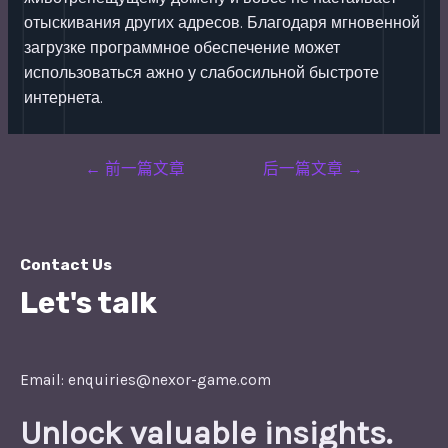
отыскивания других адресов. Благодаря мгновенной
загрузке программное обеспечение может
использоваться ажно у слабосильной быстроте
интернета.
Post
←
前一篇文章
后一篇文章
→
navigation
Contact Us
Let's talk
Email: enquiries@nexor-game.com
Unlock valuable insights.