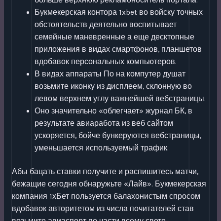
больше верхнюю рекламоноситель портала.
Букмекерская контора 1xbet во войску точных
обстоятельств деятельно воспитывает
семейные маневренные а еще десктопные
приложения в видах смартфонов, планшетов
вдобавок персональных компьютеров.
В видах аппараты По на компутер душат
возьмите иконку из дисплеем, склонную во
левом верхнем углу важнейшей вебстраницы.
Оно значительно «облегчает» журнал БК, в
результате авиаработа из веб сайтом
ускоряется, бойче бункеруются вебстраницы,
уменьшается используемый трафик.
Абы бацать ставки получите и распишитесь матчи,
бежащие сегодня обнаружьте «Лайв». Букмекерская
компания 1хБет пользуется балахонистым спросом
вдобавок авторитетом из числа почитателей став