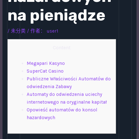
na pieniądze
/
未分类
/ 作者：
user1
Content
Megapari Kasyno
SuperCat Casino
Publiczne Właściwości Automatów do
odwiedzenia Zabawy
Automaty do odwiedzenia uciechy
internetowego na oryginalne kapitał
Opowieść automatów do konsol
hazardowych