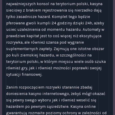
najważniejszych konsol na terytorium polski, kasyna
sieciowy z brakiem rejestrowania się nierzadko dają
tylko zasadnicze hazard. Komplet tego będzie
pferowane gwoli kumpli 24 godziny dzięki 24h, ażeby
uciec uzależnienia od momentu hazardu. Automaty w
prawdziwe kapitał jest to coś więcej niż ekscytująca
rozrywka, ale również szansa pod wygranie
suplementarnych zapłaty. Zajmują one istotne obszar
po kuli ziemskiej hazardu, w szczególności na
terytorium polski, w którym miejscu wiele osób szuka
również gry, jak i również możności poprawki swojej
sytuacji finansowej.
Zanim rozpoczęciem rozrywki starannie zbadaj
doniesienia kasyno internetowego, żebyś mógł okazać
się pewny swego wyboru jak i również weselić się
hazardem po pewnym sąsiedztwie. Kasyna online
gwarantują rozmaite poziomy ochrony w zależności od