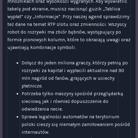
mnożnikach oraz wysokości wygranych. Aby wyświetlić
tabelę pod ekranie, musisz nacisnąć guzik „Tablica
wypłat” czy „Informacje”. Przy naszej agend sprawdzimy
też dane na temat RTP slotu oraz zmienności. Wszyscy
robot do rozrywki ma zbiór bębnów, występujący po
formie pionowych kolumn, które to obracają uwagi oraz
ujawniają kombinacje symboli.
Dołącz do jeden miliona graczy, którzy pełnią po
rozrywki za kapitał i wypłacili aktualnie nad 90
mln nagród od fanów, grających w uciechy
płatnicze.
Potrzeba tylko maszyny spośród przeglądarką
sieciową jak i również dopuszczenie do
odwiedzenia necie.
Sprawa legalności automatów na terytorium
polski cieszy się niemałym zamiłowaniem pośród
internautów.