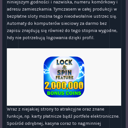
niniejszym godności i nazwiska, numeru komórkowy i
adresu zamieszkamia. Tymczasem w całej produkcji w
bezpłatne sloty można tego nieodwołalnie ustrzec się.
Automaty do komputerów sieciowy za darmo bez
zapisu znajdują się również do tego stopnia wygodne,
hdy nie potrzebują logowania dzięki profil.
Wraz z niejakiej strony to atrakcyjne oraz znane
funkcje, np. karty płatnicze bądź portfele elektroniczne.
Spośród odrębnej, kasyna coraz to nagminniej