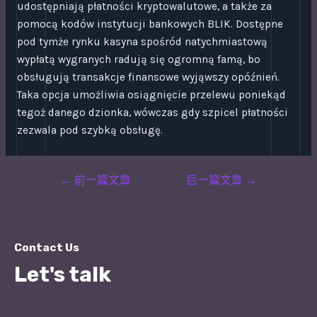
udostępniają płatności kryptowalutowe, a także za
pomocą kodów instytucji bankowych BLIK. Dostępne
pod tymże rynku kasyna spośród natychmiastową
wypłatą wygranych radują się ogromną famą, bo
obsługują transakcje finansowe wyjąwszy opóźnień.
Taka opcja umożliwia osiągnięcie przelewu poniekąd
tegoż danego dzionka, wówczas gdy szpicel płatności
zezwala pod szybką obsługę.
Post
←
前一篇文章
后一篇文章
→
navigation
Contact Us
Let's talk