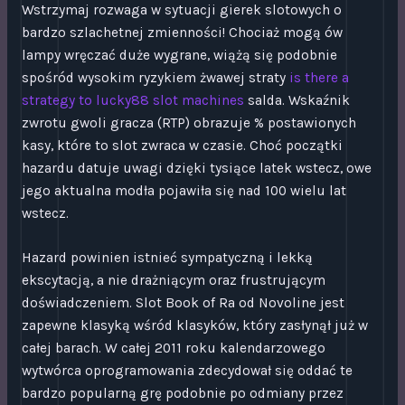
Wstrzymaj rozwaga w sytuacji gierek slotowych o
bardzo szlachetnej zmienności! Chociaż mogą ów
lampy wręczać duże wygrane, wiążą się podobnie
spośród wysokim ryzykiem żwawej straty
is there a
strategy to lucky88 slot machines
salda. Wskaźnik
zwrotu gwoli gracza (RTP) obrazuje % postawionych
kasy, które to slot zwraca w czasie.
Choć początki
hazardu datuje uwagi dzięki tysiące latek wstecz, owe
jego aktualna modła pojawiła się nad 100 wielu lat
wstecz.
Hazard powinien istnieć sympatyczną i lekką
ekscytacją, a nie drażniącym oraz frustrującym
doświadczeniem. Slot Book of Ra od Novoline jest
zapewne klasyką wśród klasyków, który zasłynął już w
całej barach. W całej 2011 roku kalendarzowego
wytwórca oprogramowania zdecydował się oddać te
bardzo popularną grę podobnie po odmiany przez