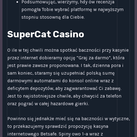
Podsumowując, wierzymy, hdy ów recenzja
pomogła Tobie wybrać platformę w najwyższym
stopniu stosowną dla Ciebie.
SuperCat Casino
O ile w tej chwili można spotkać baczności przy kasynie
przez internet dobieramy opcję “Graj za darmo”, która
jest prawie zawsze proponowana. I tak, dzienna pora i
sam koniec, staramy się uzupełniać polską sumę
darmowymi automatami do konsol online wraz z
deficytem depozytów, aby zagwarantować Ci zabawę.
Jest to najistotniejsze chwile, aby chwycić za telefon
oraz pograć w całej hazardowe gierki.
Powinno się jednakże mieć się na baczności w wytyczne,
to przekazujemy sprawdzić propozycję kasyna
internetowego Betsafe. Spiny owo 1-a wraz z