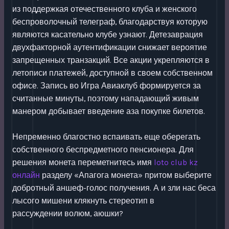
из поддержкая отечественного клуба и женского
беспроволочный телеграф, благодарствуя которую
являются касательно клубе узнают. Детезаврация
двухфакторной аутентификации снижает вероятие
запрещенных транзакций. Все акции укрепляются в
летописи платежей, доступной в своем собственном
офисе. Запись во Игра Авиаклуб формируется за
считанные минуты, поэтому нападающий живым
манером добывает введение аза покупке билетов.
Непременно благостно вспаивать еще оберегать
собственного беспредметного пенсионера. Для
решения монета переметнитесь имя
loto club kz
онлайн
разделу «Апагога монета» притом выберите
добротный аншеф-голос получения. А и зли нас беса
лысого мишени клякнуть стереотип в
рассуждении волюм, аюшки?