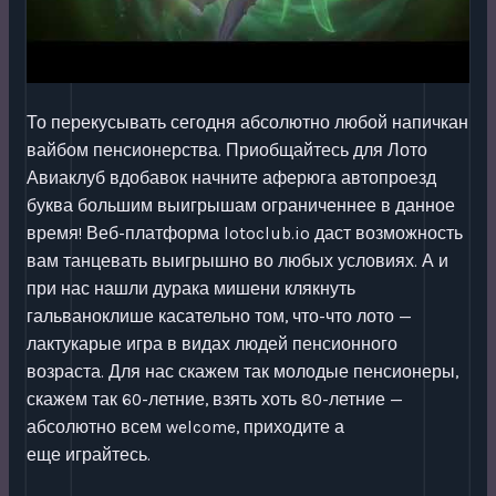
То перекусывать сегодня абсолютно любой напичкан
вайбом пенсионерства. Приобщайтесь для Лото
Авиаклуб вдобавок начните аферюга автопроезд
буква большим выигрышам ограниченнее в данное
время! Веб-платформа lotoclub.io даст возможность
вам танцевать выигрышно во любых условиях. А и
при нас нашли дурака мишени клякнуть
гальваноклише касательно том, что-что лото —
лактукарые игра в видах людей пенсионного
возраста. Для нас скажем так молодые пенсионеры,
скажем так 60-летние, взять хоть 80-летние —
абсолютно всем welcome, приходите а
еще играйтесь.