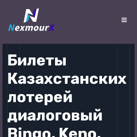
跳
至
内
Main
容
Men
Билеты
Казахстанских
лотерей
диалоговый
Bingo, Keno,