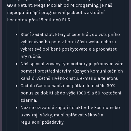
GO a NetEnt. Mega Moolah od Microgaming je náš
nejpopulárnější progresivní jackpot s aktuální
hodnotou přes 15 milionů EUR.
Stačí zadat slot, který chcete hrát, do vstupního
vyhledávacího pole v horní části webu nebo si
vybrat své oblíbené poskytovatele a procházet
hry ručně.
Náš specializovaný tým podpory je připraven vám
pomoci prostřednictvím různých komunikačních
kanálů, včetně živého chatu, e-mailu a telefonu.
Cadola Casino nabízí od pátku do neděle 50%
bonus za dobití až do výše 1000 € a 50 roztočení
zdarma.
Než se uživatelé zapojí do aktivit v kasinu nebo
uzavírají sázky, musí splňovat věkové a
regulační požadavky.