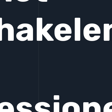
hakele
ession