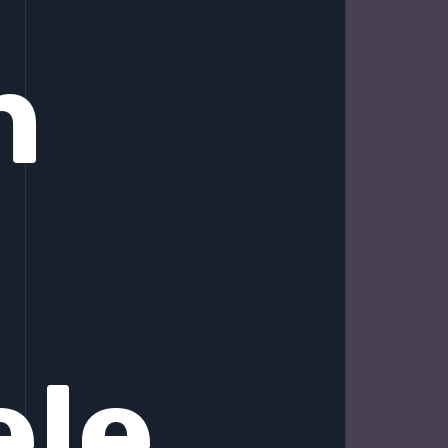
n
ele