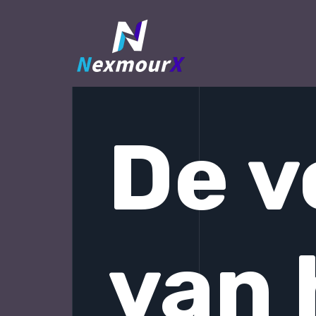
跳
至
内
容
De v
van 