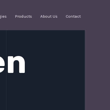
gies
Products
About Us
Contact
en