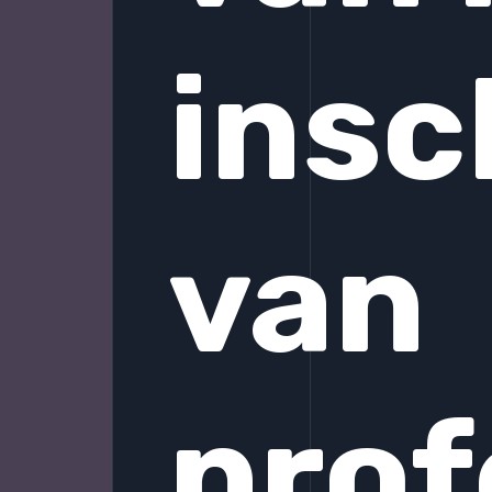
insc
van
prof