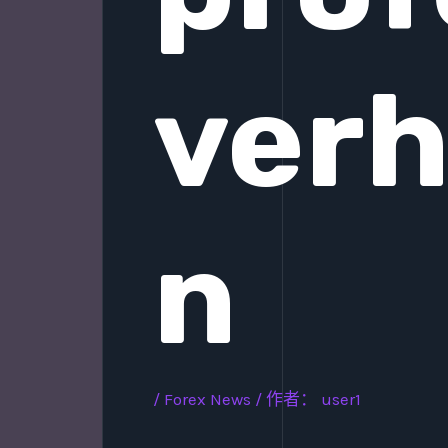
verh
n
/
Forex News
/ 作者：
user1