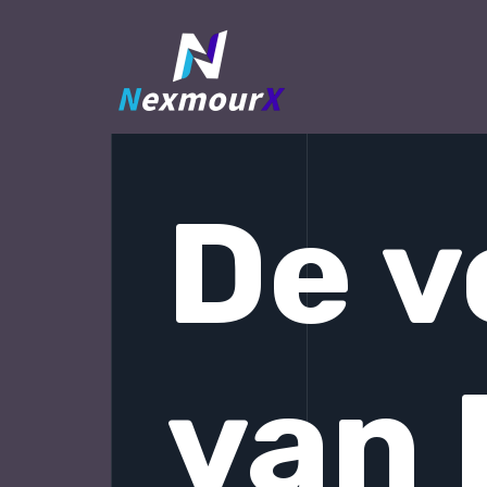
跳
至
内
容
De v
van 