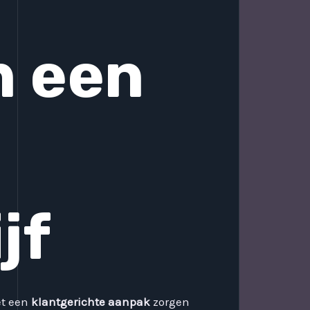
n een
jf
et een
klantgerichte aanpak
zorgen