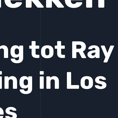
ing tot Ray
ng in Los
es