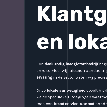
Klantg
en lok
Een
deskundig loodgietersbedrijf
begr
onze service. Wij luisteren aandacht
ervaring
in de sector weten wij precie
Onze
lokale aanwezigheid
speelt hierb
we de specifieke uitdagingen waarme
toch een
breed service-aanbod
handha