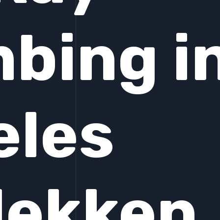
bing i
eles
dekken