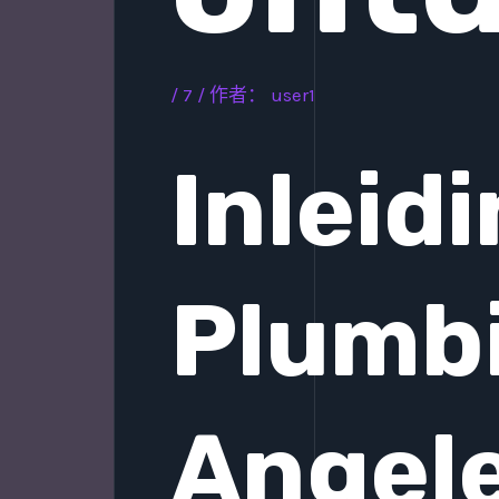
/
7
/ 作者：
user1
Inleid
Plumbi
Angel