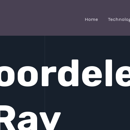
Home
Technolo
oordel
Ray