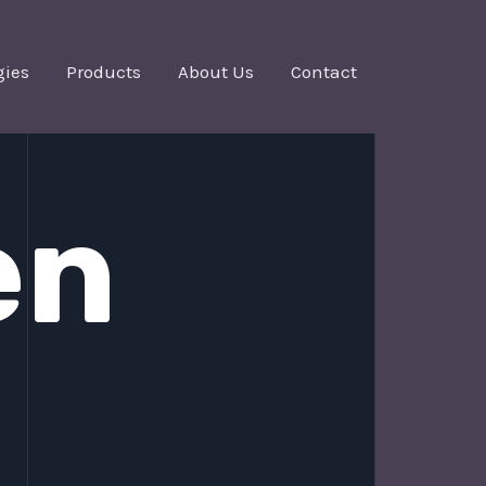
gies
Products
About Us
Contact
en