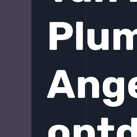
Plum
Ang
ont