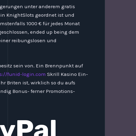
ögerungen unter anderem gratis
in KnightSlots geordnet ist und
mstenfalls 1000 € für jedes Monat
sgeschlossen, ended up being dem
seiner reibungslosen und
besitz sein von. Ein Brennpunkt auf
s://funid-login.com
Skrill Kasino Ein-
 Briten ist, wirklich so du aufs
tändig Bonus- ferner Promotions-
ayPal