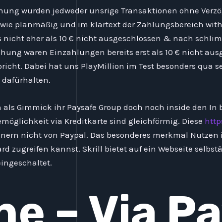
chung wurden jedweder unsrige Transaktionen ohne Verz
o wie planmäßig und im klartext der Zahlungsbereich with
s nicht eher als 10 € nicht ausgeschlossen & nach schlim
hung waren Einzahlungen bereits erst als 10 € nicht au
pricht. Dabei hat uns PlayMillion im Test besonders qua 
dafürhalten.
h als Gimmick ihr Paysafe Group doch noch inside den In 
emöglichkeit via Kreditkarte sind gleichförmig. Diese
http
nern nicht von Paypal. Das besonderes merkmal Nutzen ihr
rd zugreifen kannst. Skrill bietet auf ein Webseite selbs
ingeschaltet.
ne – Via P