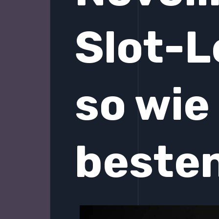
Slot-
so wie
beste