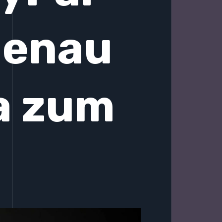
genau
a zum