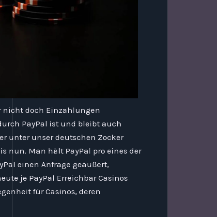
ar nicht doch Einzahlungen
urch PayPal ist und bleibt auch
ser unter unser deutschen Zocker
bis nun. Man hält PayPal pro eines der
yPal einen Anfrage geäußert,
eute je PayPal Erreichbar Casinos
legenheit für Casinos, deren