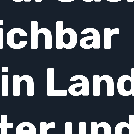
ichbar
in Land
ter un