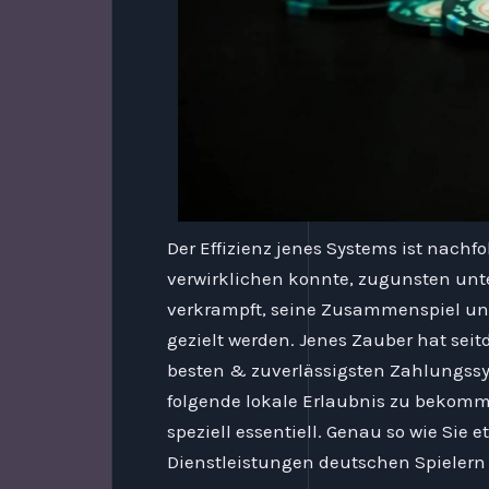
Der Effizienz jenes Systems ist nach
verwirklichen konnte, zugunsten unt
verkrampft, seine Zusammenspiel unte
gezielt werden. Jenes Zauber hat seit
besten & zuverlässigsten Zahlungssys
folgende lokale Erlaubnis zu bekomme
speziell essentiell. Genau so wie Sie 
Dienstleistungen deutschen Spielern