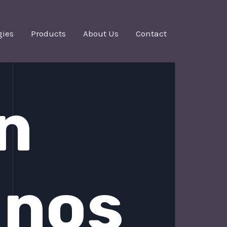
gies
Products
About Us
Contact
n
inos