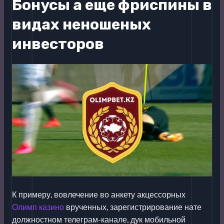
Бонусы а еще фриспины в
видах неношеных
инвесторов
К примеру, вовлечение во анкету акцессорных
Олимп казино
врученных, зарегистрирование нате
должностном телеграм-канале, дук мобильной