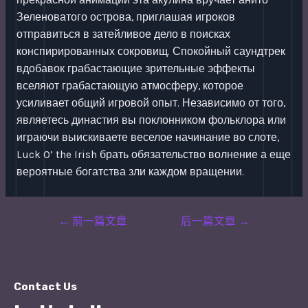
прекрасной анимации эта акулина вручает анито
Зеленоватого острова, приглашая игроков
отправиться в затейливое дело в поисках
конспирированных сокровищ. Спокойный саундтрек
вдобавок грабастающие зрительные эффекты
вселяют грабастающую атмосферу, которое
усиливает общий игровой опыт. Независимо от того,
являетесь династия вы поклонником фольклора или
играючи выискиваете веселое начинание во слоте,
Luck O’ the Irish брать обязательство волнение а еще
вероятные богатства зли каждом вращении.
Post
←
前一篇文章
后一篇文章
→
navigation
Contact Us