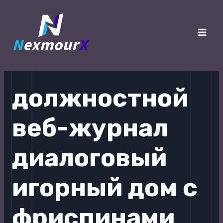
跳
至
内
Main
容
Men
должностной
веб-журнал
диалоговый
игорный дом с
фриспинами