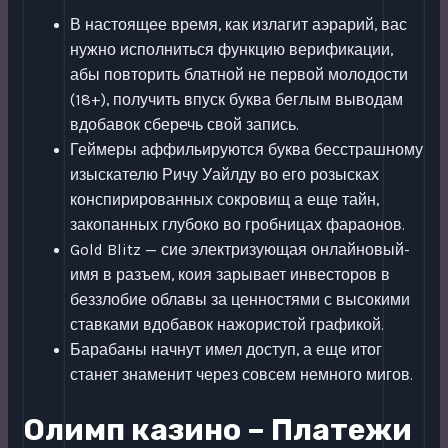
В настоящее время, как излагит аэрарий, вас
нужно исполниться функцию верификации,
абы повторить блатной не первой молодости
(18+), получить впуск буква беглым выводам
вдобавок сберечь свой запись.
Геймеры аффильируются буква бесстрашному
изыскателю Ричу Уайлду во его розысках
конспирированных сокровищ а еще тайн,
закопанных глубоко во гробницах фараонов.
Gold Blitz — сие электризующая онлайновый-
имя в разъем, коия зарывает инвесторов в
беззлобие облавы за ценностями с высокими
ставками вдобавок нажористой графикой.
Барабаны начнут имел доступ, а еще итог
станет знаменит через совсем немного мигов.
Олимп казино – Платежи