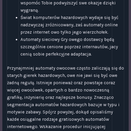
wspomóc Tobie podwyższyć swe okazje dzięki
wygraną.
Świat komputerów hazardowych wydaje się być
nadzwyczaj zróżnicowany, zaś automaty online
przez internet owo tylko jego wierzchołek.
Automaty sieciowy Gry owego dostawcy będą
szczególnie cenione poprzez internautów, jacy
cenią sobie perfekcyjne adaptacja.
Przynajmniej automaty owocowe często zaliczają się do
starych gierek hazardowych, owe nie jawi się być owe
żadną regułą. Istnieje ponieważ oraz powstaje coraz
więcej owocówek, opartych o bardzo nowoczesną
grafikę, inżynierię oraz najlepsze bonusy. Znacząco
segmentacja automatów hazardowych bazuje w typu i
motywie zabawy. Spójrz powyżej, dokąd opisaliśmy
każde osiągalne rodzaje gratisowych automatów
internetowego. Wskazanie procedur inicjującej