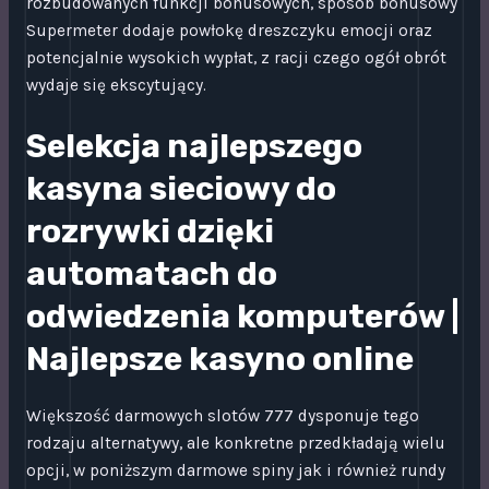
rozbudowanych funkcji bonusowych, sposób bonusowy
Supermeter dodaje powłokę dreszczyku emocji oraz
potencjalnie wysokich wypłat, z racji czego ogół obrót
wydaje się ekscytujący.
Selekcja najlepszego
kasyna sieciowy do
rozrywki dzięki
automatach do
odwiedzenia komputerów |
Najlepsze kasyno online
Większość darmowych slotów 777 dysponuje tego
rodzaju alternatywy, ale konkretne przedkładają wielu
opcji, w poniższym darmowe spiny jak i również rundy