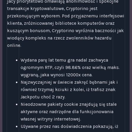
jacy priorytetowo omawiają anonimowość i spokojne
transakcje kryptowalutowe, Cryptorino jest
przekonującym wyborem. Pod przyjaznemu interfejsowi
klienta, zróżnicowanej bibliotece komputerów oraz
kuszącym bonusom, Cryptorino wyróżnia baczności jak
wiodący kompleks na rzecz zwolenników hazardu
online.
Wydana parę lat temu gra nadal zachwyca
ogromnym RTP, czyli 98.86% oraz wielką maks.
wygraną, jaka wynosi 12000x cena.
Najzwyczajniej w świecie zakręć bębnami jak i
również trzymaj kciuki z kolei, iż trafisz znak
Jackpotu choć 2 razy.
Nieodzowne pakiety cookie znajdują się stale
aktywne oraz nadrzędne dla funkcjonowania
własnej witryny internetowej.
Używane przez nas doświadczenia pokazują, iż