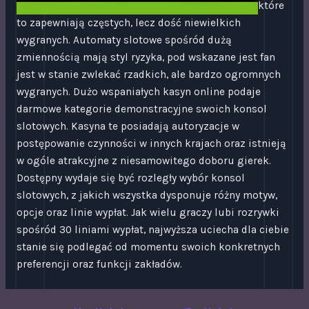
które
to zapewniają częstych, lecz dość niewielkich
wygranych. Automaty slotowe spośród dużą
zmiennością mają styl ryzyka, pod wskazane jest fan
jest w stanie zwlekać rzadkich, ale bardzo ogromnych
wygranych. Dużo wspaniałych kasyn online podaje
darmowe kategorie demonstracyjne swoich konsol
slotowych. Kasyna te posiadają autoryzacje w
postępowanie czynności w innych krajach oraz istnieją
w ogóle atrakcyjne z niesamowitego doboru gierek.
Dostępny wydaje się być rozległy wybór konsol
slotowych, z jakich wszystka dysponuje różny motyw,
opcje oraz linie wypłat. Jak wielu graczy lubi rozrywki
spośród 30 liniami wypłat, najwyższa uciecha dla ciebie
stanie się podlegać od momentu swoich konkretnych
preferencji oraz funkcji zakładów.