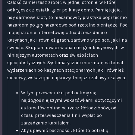
Całość zamierzasz zrobić w jednej stronie, w której
odkryjesz dziesiątki gier po klasy demo. Pamiętajcie,
hdy darmowe sloty to niesamowity praktyka poprzednio
hazardem po gry hazardowe pod rzetelne pieniądze. Pod
mojej stronie internetowej odnajdziesz dane o
kasynach jak i również grach, zarówno w polsce, jak i na
świecie. Skupiam uwagi w analizie gier kasynowych, w
niniejszym automatach oraz świeżościach
specjalistycznych. Systematycznie informuję na temat
wydarzeniach po kasynach stacjonarnych jak i również
sieciowy, wskazując najkorzystniejsze zabawy i kasyna.
W tym przewodniku podzielimy się
najdogodniejszymi wskazówkami dotyczącymi
automatów online na rzecz żółtodzióbów, od
czasu przeświadczenia linii wypłat po
zarządzanie kapitałem.
Aby upewnić baczności, które to potrafią