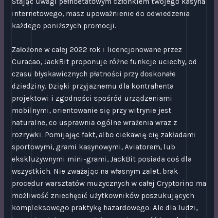
Stając uwagi pełnoetatowym członkiem twojego kasyna
internetowego, masz upoważnienie do odwiedzenia
każdego poniższych promocji.
Założone w całej 2022 rok i licencjonowane przez
Curacao, JackBit proponuje różne funkcje uciechy, od
czasu błyskawicznych płatności przy doskonałe
dziedziny. Dzięki przyjaznemu dla kontrahenta
projektowi i zgodności spośród urządzeniami
mobilnymi, orientowanie się przy witrynie jest
naturalne, co usprawnia ogólne wrażenia wraz z
rozrywki. Pomijając fakt, albo ciekawią cię zakładami
sportowymi, grami kasynowymi, Aviatorem, lub
ekskluzywnymi mini-grami, JackBit posiada coś dla
wszystkich. Nie zważając na własnym zalet, brak
procedur warsztatów muzycznych w całej Cryptorino ma
możliwość zniechęcić użytkowników poszukujących
kompleksowego praktykę hazardowego. Ale dla ludzi,