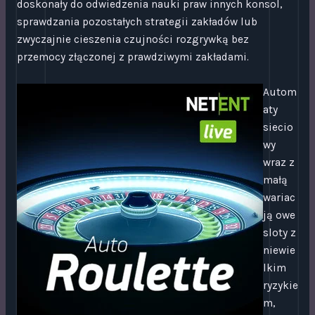
doskonały do odwiedzenia nauki praw innych konsol,
sprawdzania pozostałych strategii zakładów lub
zwyczajnie cieszenia czujności rozgrywką bez
przemocy złączonej z prawdziwymi zakładami.
Autom
aty
siecio
wy
wraz z
małą
wariac
ją owe
sloty z
niewie
lkim
ryzykie
m,