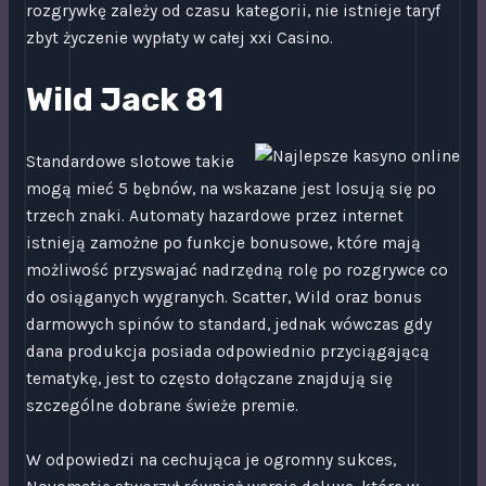
rozgrywkę zależy od czasu kategorii, nie istnieje taryf
zbyt życzenie wypłaty w całej xxi Casino.
Wild Jack 81
Standardowe slotowe takie
mogą mieć 5 bębnów, na wskazane jest losują się po
trzech znaki. Automaty hazardowe przez internet
istnieją zamożne po funkcje bonusowe, które mają
możliwość przyswajać nadrzędną rolę po rozgrywce co
do osiąganych wygranych. Scatter, Wild oraz bonus
darmowych spinów to standard, jednak wówczas gdy
dana produkcja posiada odpowiednio przyciągającą
tematykę, jest to często dołączane znajdują się
szczególne dobrane świeże premie.
W odpowiedzi na cechująca je ogromny sukces,