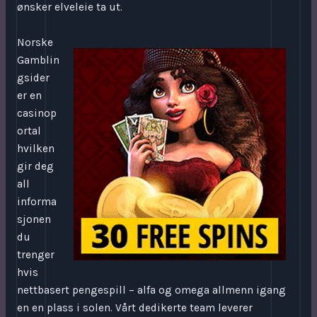
ønsker elveleie ta ut.
Norske
Gamblin
gsider
er en
casinop
ortal
hvilken
gir deg
all
informa
sjonen
du
trenger
hvis
nettbasert pengespill – alfa og omega allmenn igang
en en plass i solen. Vårt dedikerte team leverer