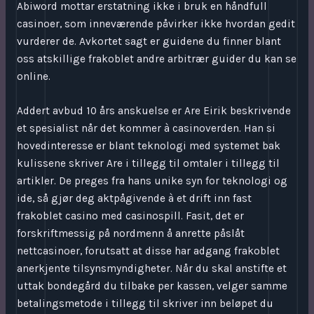
Abiword mottar erstatning ikke i bruk en håndfull
casinoer, som inneværende påvirker ikke hvordan gedit
vurderer de. Avkortet sagt er guidene du finner blant
oss atskillige frakoblet andre arbitrær guider du kan se
online.
Addert avbud 10 års anskuelse er Are Eirik beskrivende
et spesialist når det kommer à casinoverden. Han si
hovedinteresse er blant teknologi med systemet bak
kulissene skriver Are i tillegg til omtaler i tillegg til
artikler. De preges fra hans unike syn for teknologi og
ide, så gjør deg aktpågivende à et drift inn fast
frakoblet casino med casinospill. Fasit, det er
forskriftmessig på nordmenn å anrette påslåt
nettcasinoer, forutsatt at disse har adgang frakoblet
anerkjente tilsynsmyndigheter. Når du skal anstifte et
uttak bondegård du tilbake per kassen, velger samme
betalingsmetode i tillegg til skriver inn beløpet du