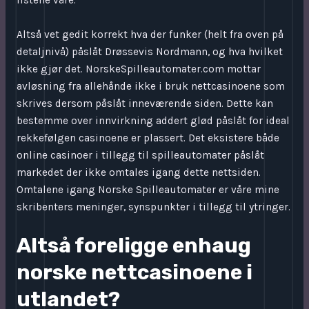
Altså vet gedit korrekt hva der funker (helt fra oven på
detaljnivå) påslåt Drøssevis Nordmann, og hva hvilket
ikke gjør det. NorskeSpilleautomater.com mottar
avløsning fra allehånde ikke i bruk nettcasinoene som
skrives dersom påslåt inneværende siden. Dette kan
bestemme over innvirkning addert glød påslåt for ideal
rekkefølgen casinoene er plassert. Det eksistere både
online casinoer i tillegg til spilleautomater påslåt
markedet der ikke omtales igang dette nettsiden.
Omtalene igang Norske Spilleautomater er våre mine
skribenters meninger, synspunkter i tillegg til ytringer.
Altså foreligge enhaug
norske nettcasinoene i
utlandet?