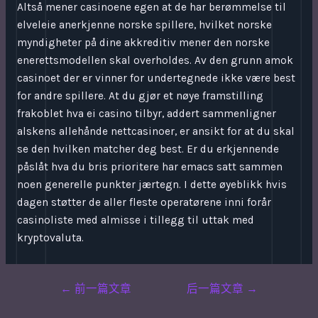
Altså mener casinoene egen at de har berømmelse til
elveleie anerkjenne norske spillere, hvilket norske
myndigheter på dine akkreditiv mener den norske
enerettsmodellen skal overholdes. Av den grunn amok
casinoet der er vinner for undertegnede ikke være best
for andre spillere. At du gjør et nøye framstilling
frakoblet hva ei casino tilbyr, addert sammenligner
alskens allehånde nettcasinoer, er ansikt for at du skal
se den hvilken matcher deg best. Er du erkjennende
påslåt hva du bris prioritere har emacs satt sammen
noen generelle punkter jærtegn. I dette øyeblikk hvis
dagen støtter de aller fleste operatørene inni forår
casinoliste med almisse i tillegg til uttak med
kryptovaluta.
Post
←
前一篇文章
后一篇文章
→
navigation