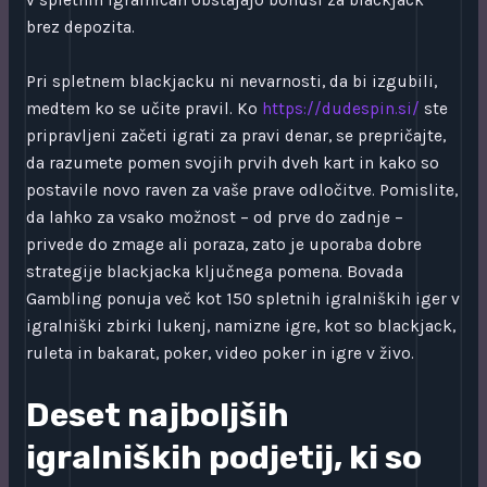
v spletnih igralnicah obstajajo bonusi za blackjack
brez depozita.
Pri spletnem blackjacku ni nevarnosti, da bi izgubili,
medtem ko se učite pravil. Ko
https://dudespin.si/
ste
pripravljeni začeti igrati za pravi denar, se prepričajte,
da razumete pomen svojih prvih dveh kart in kako so
postavile novo raven za vaše prave odločitve. Pomislite,
da lahko za vsako možnost – od prve do zadnje –
privede do zmage ali poraza, zato je uporaba dobre
strategije blackjacka ključnega pomena. Bovada
Gambling ponuja več kot 150 spletnih igralniških iger v
igralniški zbirki lukenj, namizne igre, kot so blackjack,
ruleta in bakarat, poker, video poker in igre v živo.
Deset najboljših
igralniških podjetij, ki so