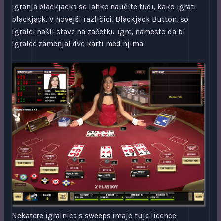
igranja blackjacka se lahko naučite tudi, kako igrati
blackjack. V novejši različici, Blackjack Button, so
igralci našli stave na začetku igre, namesto da bi
igralec zamenjal dve karti med njima.
Nekatere igralnice s sweeps imajo tuje licence