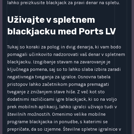
lahko preizkusite blackjack za pravi denar na spletu.
Uživajte v spletnem
blackjacku med Ports LV
Tukaj so koraki za polog in dvig denarja, ki vam bodo
pomagali učinkovito nadzorovati vaš denar v spletnem
blackjacku. Izogibanje stavam na zavarovanje je
ključnega pomena, saj so to lahko slaba izbira zaradi
negativnega tveganja za igralce. Osnovna tabela
pristopov lahko začetnikom pomaga premagati
tveganje z znižanjem stave hiše. Z več kot sto
dodatnimi različicami igre blackjack, ki so na voljo
prek mobilnih aplikacij, lahko igralci uživajo tudi v
številnih možnostih. Omenimo velike mobilne
programe blackjacka in ponudbe, s katerimi se
prepričate, da so izjemne. Številne spletne igralnice v