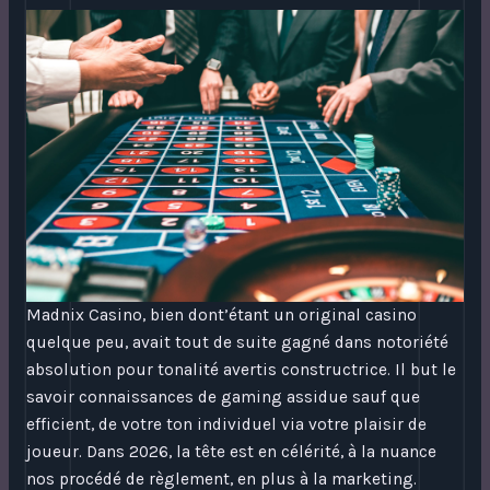
Madnix Casino, bien dont’étant un original casino
quelque peu, avait tout de suite gagné dans notoriété
absolution pour tonalité avertis constructrice. Il but le
savoir connaissances de gaming assidue sauf que
efficient, de votre ton individuel via votre plaisir de
joueur. Dans 2026, la tête est en célérité, à la nuance
nos procédé de règlement, en plus à la marketing.