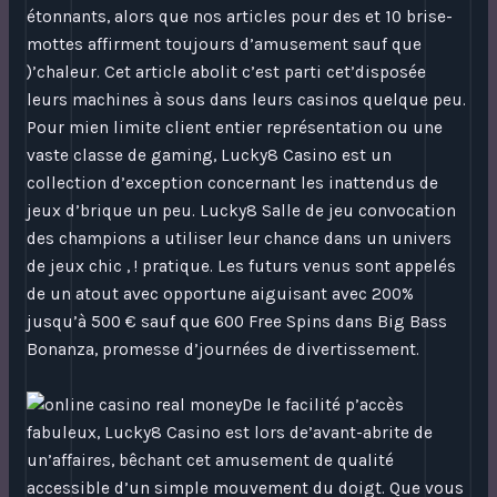
étonnants, alors que nos articles pour des et 10 brise-
mottes affirment toujours d’amusement sauf que
)’chaleur. Cet article abolit c’est parti cet’disposée
leurs machines à sous dans leurs casinos quelque peu.
Pour mien limite client entier représentation ou une
vaste classe de gaming, Lucky8 Casino est un
collection d’exception concernant les inattendus de
jeux d’brique un peu. Lucky8 Salle de jeu convocation
des champions a utiliser leur chance dans un univers
de jeux chic , ! pratique. Les futurs venus sont appelés
de un atout avec opportune aiguisant avec 200%
jusqu’à 500 € sauf que 600 Free Spins dans Big Bass
Bonanza, promesse d’journées de divertissement.
De le facilité p’accès
fabuleux, Lucky8 Casino est lors de’avant-abrite de
un’affaires, bêchant cet amusement de qualité
accessible d’un simple mouvement du doigt. Que vous