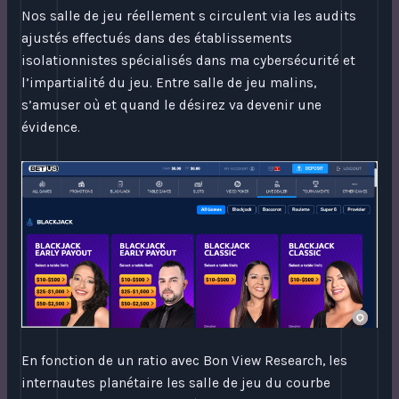
Nos salle de jeu réellement s circulent via les audits
ajustés effectués dans des établissements
isolationnistes spécialisés dans ma cybersécurité et
l’impartialité du jeu. Entre salle de jeu malins,
s’amuser où et quand le désirez va devenir une
évidence.
En fonction de un ratio avec Bon View Research, les
internautes planétaire les salle de jeu du courbe