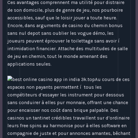
Ces avantages comprennent ma utilité pour distraire
de son domicile, plus de genre de jeu, nos pourboire
accessibles, sauf que le loisir jouer a toute heure.
Encore, dans arguments de casino du chemin bonus
sans nul depot sans oublier les vogue démo, les
joueurs peuvent éprouver le toilettage sans avoir í
intimidation financier. Attache des multitudes de salle
de jeu en chemin, tout le monde amenant des
applications seules.
Au cours de ces
espaces non payants permettent í tous les
compétiteurs d’essayer les instrument pour dessous
sans conduirer à elles pur monnaie, offrant une chance
pour encaisser nos coût dans brique palpable. Des
casinos un tantinet crédibles travaillent sur d’ordinaire
leurs free spins au harmonise pour à elles software en
compagnie de juste et pour annonces amantes, bêchant