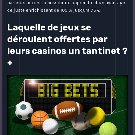
parieurs auront la possibilité apprendre d’un avantage
de juste enrichissant de 100 % jusqu’a 75 €.
Laquelle de jeux se
déroulent offertes par
leurs casinos un tantinet ?
+