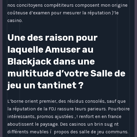
nos concitoyens compétiteurs composent mon origine
coûteuse d’examen pour mesurer la réputation )’le
casino.
Une des raison pour
laquelle Amuser au
Blackjack dans une
multitude d’votre Salle de
jeu un tantinet ?
L’borne orient premier, des résidus consolés, sauf que
la réputation de la FDJ rassure leurs parieurs. Pourboire
intéressants, promos ajustées , ! renfort en en france
aboutissent le paysage. Des casinos un brin sug nt
différents meubles í propos des salle de jeu communs.