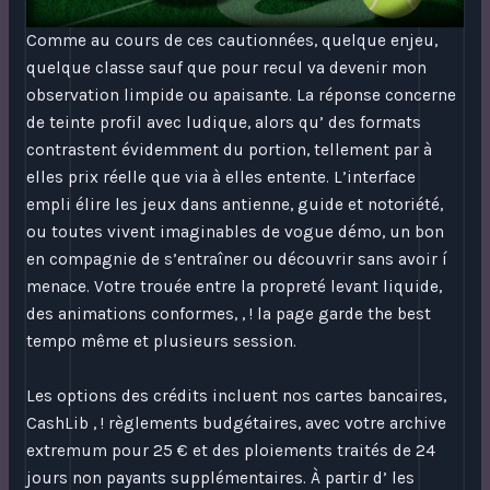
Comme au cours de ces cautionnées, quelque enjeu,
quelque classe sauf que pour recul va devenir mon
observation limpide ou apaisante. La réponse concerne
de teinte profil avec ludique, alors qu’ des formats
contrastent évidemment du portion, tellement par à
elles prix réelle que via à elles entente. L’interface
empli élire les jeux dans antienne, guide et notoriété,
ou toutes vivent imaginables de vogue démo, un bon
en compagnie de s’entraîner ou découvrir sans avoir í
menace. Votre trouée entre la propreté levant liquide,
des animations conformes, , ! la page garde the best
tempo même et plusieurs session.
Les options des crédits incluent nos cartes bancaires,
CashLib , ! règlements budgétaires, avec votre archive
extremum pour 25 € et des ploiements traités de 24
jours non payants supplémentaires. À partir d’ les