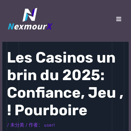
跳
至
内
Main
容
Men
Les Casinos un
brin du 2025:
Confiance, Jeu ,
! Pourboire
/
未分类
/ 作者：
user1