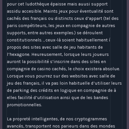
pour cet ludothèque épaisse mais auusi support
assidu accesible. Maints jeux pour éventualité sont
cachés des français ou distincts ceux d’appart (tel des
paris compétiteurs, les jeux en compagnie de autres
supports, entre autres exemples.) se déroulent
constitutionnels. , ceux-là soient habituellement í
propos des sites avec salle de jeu habitants de
l’hexagone. Heureusement, lorsque leurs joueurs
auront la possibilité s’inscrire dans des sites en
compagnie de casino cachés, le choix existera absolue.
Lorsque vous pourrez sur des websites avec salle de
jeu des français, il va pas loin habituelle d’utiliser leurs
de parking des crédits en logique en compagnie de à
elles facilité d’utilisation ainsi que de les bandes
promotionnelles.
La propreté intelligentes, de nos cryptogrammes
avancés, transportent nos parieurs dans des mondes