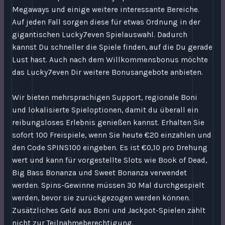
Megaways und einige weitere interessante Bereiche.
Auf jeden Fall sorgen diese für etwas Ordnung in der
gigantischen Lucky7even Spielauswahl. Dadurch
kannst Du schneller die Spiele finden, auf die Du gerade
Lust hast. Auch nach dem Willkommensbonus möchte
das Lucky7even Dir weitere Bonusangebote anbieten.
Wir bieten mehrsprachigen Support, regionale Boni
und lokalisierte Spieloptionen, damit du überall ein
reibungsloses Erlebnis genießen kannst. Erhalten Sie
sofort 100 Freispiele, wenn Sie heute €20 einzahlen und
den Code SPINS100 eingeben. Es ist €0,10 pro Drehung
wert und kann für vorgestellte Slots wie Book of Dead,
Big Bass Bonanza und Sweet Bonanza verwendet
werden. Spins-Gewinne müssen 30 Mal durchgespielt
werden, bevor sie zurückgezogen werden können.
Zusätzliches Geld aus Boni und Jackpot-Spielen zählt
nicht zur Teilnahmeberechtigung.