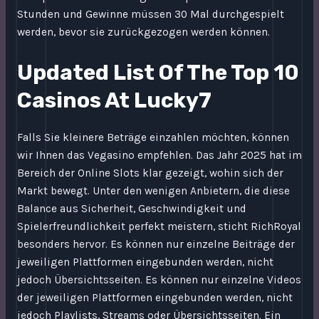
Stunden und Gewinne müssen 30 Mal durchgespielt
werden, bevor sie zurückgezogen werden können.
Updated List Of The Top 10
Casinos At Lucky7
Falls Sie kleinere Beträge einzahlen möchten, können
wir Ihnen das Vegasino empfehlen. Das Jahr 2025 hat im
Bereich der Online Slots klar gezeigt, wohin sich der
Markt bewegt. Unter den wenigen Anbietern, die diese
Balance aus Sicherheit, Geschwindigkeit und
Spielerfreundlichkeit perfekt meistern, sticht RichRoyal
besonders hervor. Es können nur einzelne Beiträge der
jeweiligen Plattformen eingebunden werden, nicht
jedoch Übersichtsseiten. Es können nur einzelne Videos
der jeweiligen Plattformen eingebunden werden, nicht
jedoch Playlists, Streams oder Übersichtsseiten. Ein