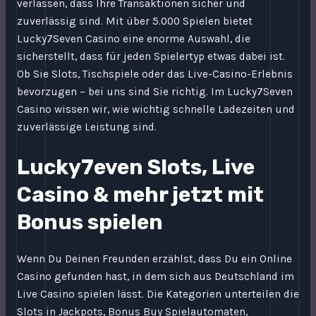
verlassen, dass Ihre Transaktionen sicher und
zuverlässig sind. Mit über 5.000 Spielen bietet
Lucky7Seven Casino eine enorme Auswahl, die
sicherstellt, dass für jeden Spielertyp etwas dabei ist.
Ob Sie Slots, Tischspiele oder das Live-Casino-Erlebnis
bevorzugen – bei uns sind Sie richtig. Im Lucky7Seven
Casino wissen wir, wie wichtig schnelle Ladezeiten und
zuverlässige Leistung sind.
Lucky7even Slots, Live
Casino & mehr jetzt mit
Bonus spielen
Wenn Du Deinen Freunden erzählst, dass Du ein Online
Casino gefunden hast, in dem sich aus Deutschland im
Live Casino spielen lässt. Die Kategorien unterteilen die
Slots in Jackpots, Bonus Buy Spielautomaten,