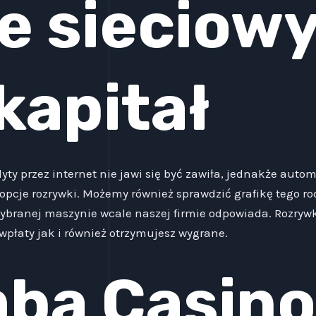
e sieciow
 kapitał
ty przez internet nie jawi się być zawiła, jednakże autom
opcje rozrywki. Możemy również sprawdzić grafikę tego rod
ybranej maszynie wcale naszej firmie odpowiada. Rozrywk
 wpłaty jak i również otrzymujesz wygrane.
ba Casino