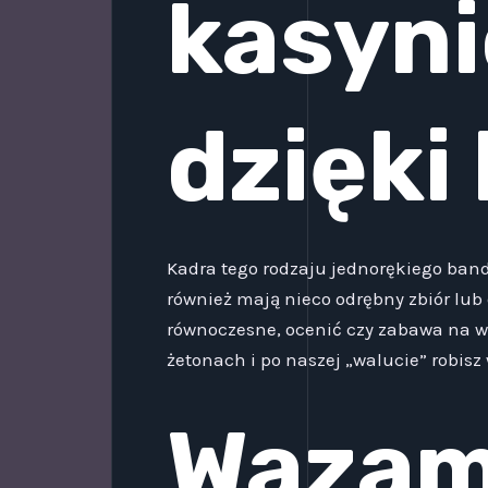
kasyni
dzięki
Kadra tego rodzaju jednorękiego bandy
również mają nieco odrębny zbiór lub 
równoczesne, ocenić czy zabawa na w
żetonach i po naszej „walucie” robisz
Wazam