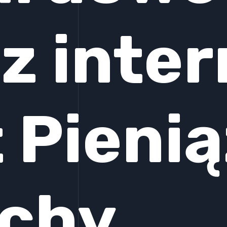
z inter
 Pienią
echy