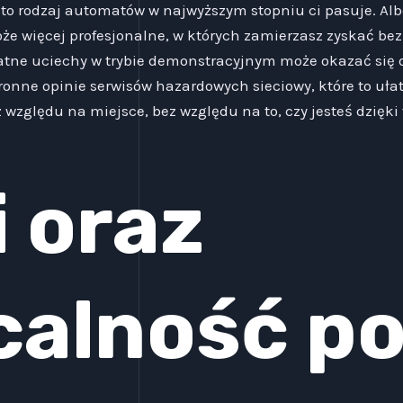
to rodzaj automatów w najwyższym stopniu ci pasuje. Albo
że więcej profesjonalne, w których zamierzasz zyskać bez
płatne uciechy w trybie demonstracyjnym może okazać się
ronne opinie serwisów hazardowych sieciowy, które to uł
względu na miejsce, bez względu na to, czy jesteś dzięki
 oraz
calność p