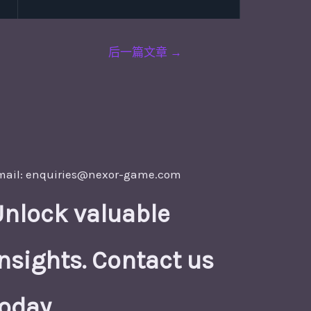
后一篇文章
→
mail: enquiries@nexor-game.com
Unlock valuable
nsights. Contact us
oday.