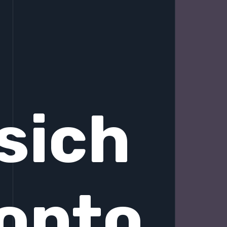
g
sich
Konto