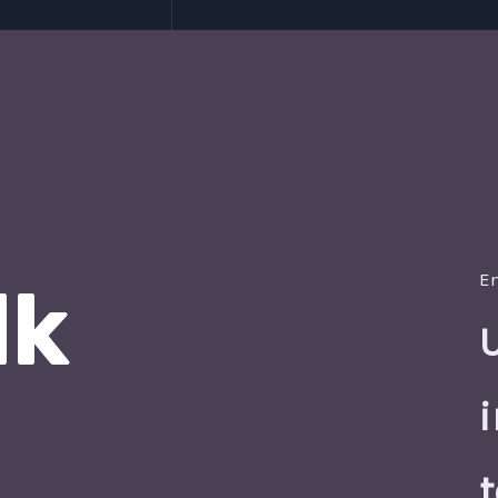
E
lk
i
t