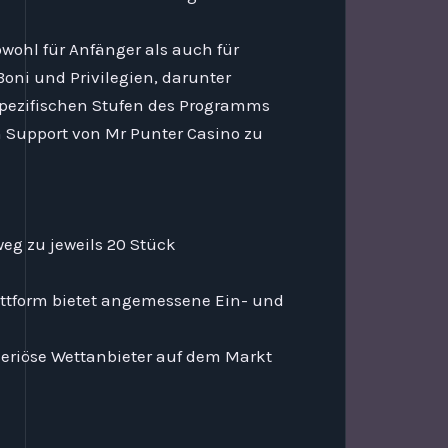
ohl für Anfänger als auch für
oni und Privilegien, darunter
 spezifischen Stufen des Programms
en Support von Mr Punter Casino zu
weg zu jeweils 20 Stück
attform bietet angemessene Ein- und
 seriöse Wettanbieter auf dem Markt