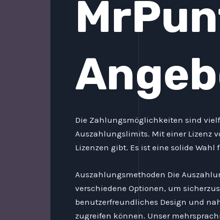
MrPun
Angeb
Die Zahlungsmöglichkeiten sind vielf
Auszahlungslimits. Mit einer Lizenz 
Lizenzen gibt. Es ist eine solide Wahl 
Auszahlungsmethoden Die Auszahlung 
verschiedene Optionen, um sicherzuste
benutzerfreundliches Design und naht
zugreifen können. Unser mehrsprachig