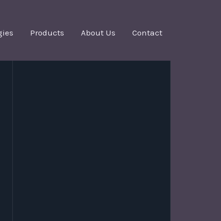
gies
Products
About Us
Contact