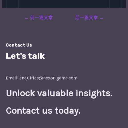
Post
←
前一篇文章
后一篇文章
→
navigation
Contact Us
Let's talk
Email: enquiries@nexor-game.com
Unlock valuable insights.
Contact us today.