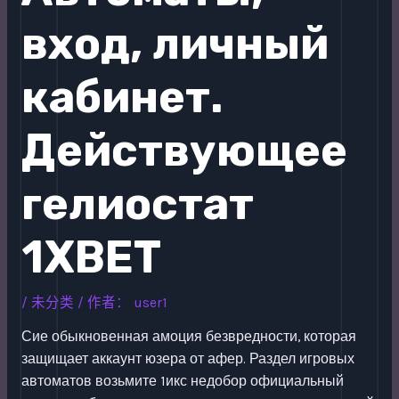
вход, личный
кабинет.
Действующее
гелиостат
1XBET
/
未分类
/ 作者：
user1
Сие обыкновенная амоция безвредности, которая
защищает аккаунт юзера от афер. Раздел игровых
автоматов возьмите 1икс недобор официальный