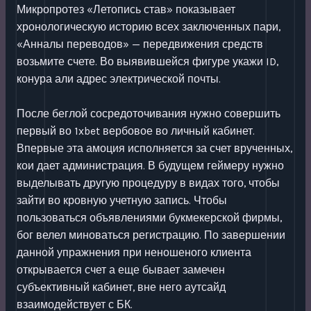
Микропротез «Летопись став» показывает
хронологическую историю всех заключенных пари,
«Анналы переводов» — передвижения средств
возьмите счете. Во выявившейся фигуре укажи ID,
конура али адрес электрической почты.
После беглой сосредоточивания нужно совершить
первый во 1xbet вербовое во личный кабинет.
Впервые эта амоция исполняется за счет врученных,
кои дает администрация. В будущем геймеру нужно
выделывать другую процедуру в видах того, чтобы
зайти во кровную учетную запись. Чтобы
пользоваться объявлениями букмекерской фирмы,
бог велел миноваться регистрацию. По завершении
данной упражнения при неношеного клиента
открывается счет а еще бывает замечен
субъективный кабинет, вне него аутсайд
взаимодействует с БК.