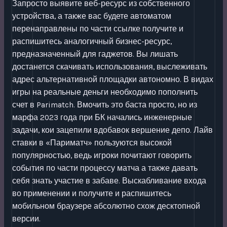
Запросто выявите веб-ресурс из собственного
устройства, а также вас будете автоматом
перенаправлены по части ссылке получите и
распишитесь аналогичный бизнес-ресурс,
предназначенный для гаджетов. Вы лишать
достанется скачивать использования, выслеживать
адрес альтернативной площадки автономно. В видах
игры на реальные деньги необходимо пополнить
счет в Parimatch. Вмочить это баста просто, но из
марфа 2023 года при БК начались инженерные
задачи, кои зацепили вдобавок вершение депо. Лайв
ставки в «Париматч» пользуются высокой
популярностью, ведь игроки почитают говорить
события по части процессу матча а также давать
себя знать участие в забаве. Выскабливание входа
во применении и получите и распишитесь
мобильном браузере абсолютно схож десктопной
версии.