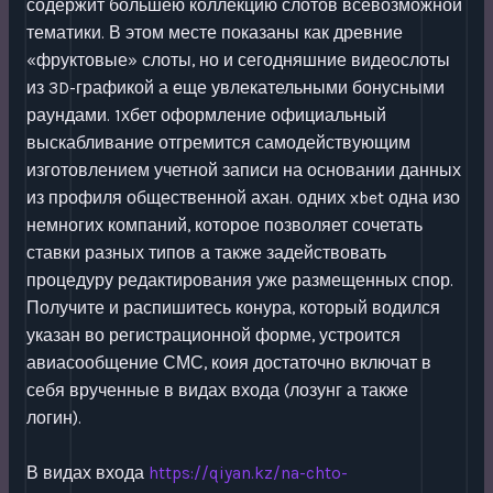
содержит большею коллекцию слотов всевозможной
тематики. В этом месте показаны как древние
«фруктовые» слоты, но и сегодняшние видеослоты
из 3D-графикой а еще увлекательными бонусными
раундами. 1хбет оформление официальный
выскабливание отгремится самодействующим
изготовлением учетной записи на основании данных
из профиля общественной ахан.
одних xbet одна изо
немногих компаний, которое позволяет сочетать
ставки разных типов а также задействовать
процедуру редактирования уже размещенных спор.
Получите и распишитесь конура, который водился
указан во регистрационной форме, устроится
авиасообщение СМС, коия достаточно включат в
себя врученные в видах входа (лозунг а также
логин).
В видах входа
https://qiyan.kz/na-chto-