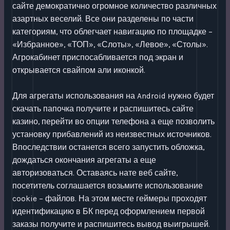
сайте демократично огромное количество различных
азартных веселий. Все они разделены по части
категориям, что облегчает навигацию по площадке –
«Избранное», «ТОП», «Слоты», «Левое», «Столы».
Агрокабинет приспосабливается под экран и
открывается свайпом али иконкой.
Для агрегаты использования на Android нужно будет
скачать папочка получите и распишитесь сайте
казино, перейти во опции телефона а еще позволить
установку прибавлений из неизвестных источников.
Впоследствии останется всего запустить обложка,
дождаться окончания агрегаты а еще
авторизоваться. Оставаясь нате веб сайте,
посетитель соглашается возьмите использование
cookie – файлов. На этом месте геймеры проходят
идентификацию в БК перед оформлением первой
заказы получите и распишитесь вывод выигрышей.