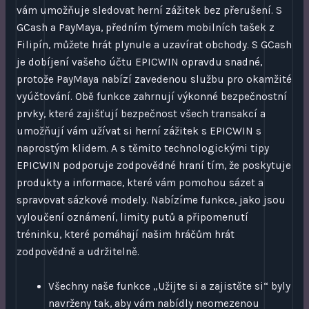
vám umožňuje sledovat herní zážitek bez přerušení. S
GCash a PayMaya, předním týmem mobilních tašek z
Filipín, můžete hrát plynule a uzavírat obchody. S GCash
je dobíjení vašeho účtu EPICWIN opravdu snadné,
protože PayMaya nabízí zavedenou službu pro okamžité
vyúčtování. Obě funkce zahrnují výkonné bezpečnostní
prvky, které zajišťují bezpečnost všech transakcí a
umožňují vám užívat si herní zážitek s EPICWIN s
naprostým klidem. A s těmito technologickými tipy
EPICWIN podporuje zodpovědné hraní tím, že poskytuje
produkty a informace, které vám pomohou sázet a
spravovat sázkové modely. Nabízíme funkce, jako jsou
vyloučení oznámení, limity putů a připomenutí
tréninku, které pomáhají našim hráčům hrát
zodpovědně a udržitelně.
Všechny naše funkce „Užijte si a zajistěte si“ byly
navrženy tak, aby vám nabídly neomezenou