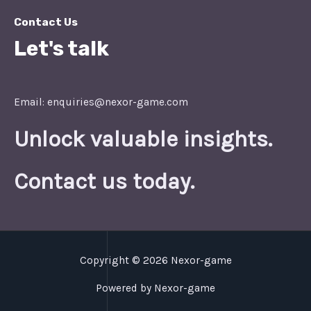
Contact Us
Let's talk
Email: enquiries@nexor-game.com
Unlock valuable insights.
Contact us today.
Copyright © 2026 Nexor-game
Powered by Nexor-game