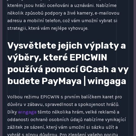
kterém jsou hráči oceňováni a uznáváni. Nabízíme
několik způsobů podpory a živé kamery, e-mailovou
adresu a mobilní telefon, což vám umožní vybrat si
strategii, která vám nejlépe vyhovuje.
Vysvětlete jejich výplaty a
výběry, které EPICWIN
používá pomocí GCash a vy
budete PayMaya | wingaga
Volbou režimu EPICWIN s prvním balíčkem karet pro
důvěru v zábavu, spravedlnost a spokojenost hráčů.
Díky
wingaga
těmto několika hrám, velké reklamě a
oddanosti ochraně osobních údajů nabízíme vynikající
zážitek ze sázení, který vám umožní si sázku užít a
vyhrát s plnou důvěrou. Pro zlepšení vašeho pocitu