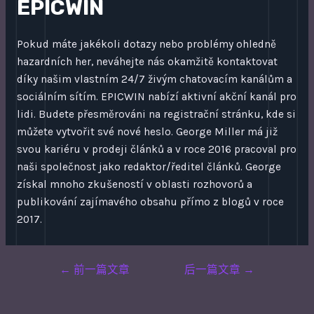
EPICWIN
Pokud máte jakékoli dotazy nebo problémy ohledně
hazardních her, neváhejte nás okamžitě kontaktovat
díky našim vlastním 24/7 živým chatovacím kanálům a
sociálním sítím. EPICWIN nabízí aktivní akční kanál pro
lidi. Budete přesměrováni na registrační stránku, kde si
můžete vytvořit své nové heslo. George Miller má již
svou kariéru v prodeji článků a v roce 2016 pracoval pro
naši společnost jako redaktor/ředitel článků. George
získal mnoho zkušeností v oblasti rozhovorů a
publikování zajímavého obsahu přímo z blogů v roce
2017.
Post
←
前一篇文章
后一篇文章
→
navigation