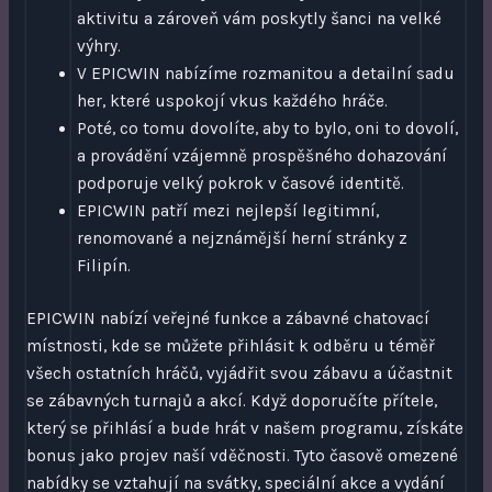
aktivitu a zároveň vám poskytly šanci na velké
výhry.
V EPICWIN nabízíme rozmanitou a detailní sadu
her, které uspokojí vkus každého hráče.
Poté, co tomu dovolíte, aby to bylo, oni to dovolí,
a provádění vzájemně prospěšného dohazování
podporuje velký pokrok v časové identitě.
EPICWIN patří mezi nejlepší legitimní,
renomované a nejznámější herní stránky z
Filipín.
EPICWIN nabízí veřejné funkce a zábavné chatovací
místnosti, kde se můžete přihlásit k odběru u téměř
všech ostatních hráčů, vyjádřit svou zábavu a účastnit
se zábavných turnajů a akcí. Když doporučíte přítele,
který se přihlásí a bude hrát v našem programu, získáte
bonus jako projev naší vděčnosti. Tyto časově omezené
nabídky se vztahují na svátky, speciální akce a vydání