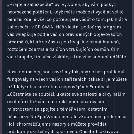
„Hrajte a zabezpečte“ byl vytvořen, aby vám poskytl
neomezené potěšení, když máte možnost vydělat velké
peníze. Zde je vše, co potřebujete vědět o tom, jak hrát a
zabezpečit v EPICWIN. Náš vlastní podpůrný program
vás vylepšuje podle vašich pravidelných objevovacích
předmětů, které se často používají k získání bonusů,
roztočení zdarma a dalších vzrušujících odměn. Čím
více hrajete, tím více získáte, a tím více si hraní uděláte.
Naše online hry jsou navrženy tak, aby se bez problémů
fungovaly na všech vašich zařízeních, takže si je můžete
užít kdykoli a kdekoli na nejnovějších Filipínách.
Zúčastněte se soutěží, ukažte své znalosti a díky našim
osobním službám a interaktivním chatovacím
místnostem se spojíte s téměř všemi ostatními
účastníky. Na EpicWinu neustále zkoumáme preference
lidí, shromažďujeme názory a můžete provádět
průzkumy skutečných sportovců. Chcete-li aktivovat