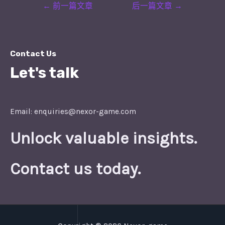
Post
←
前一篇文章
后一篇文章
→
navigation
Contact Us
Let's talk
Email: enquiries@nexor-game.com
Unlock valuable insights.
Contact us today.