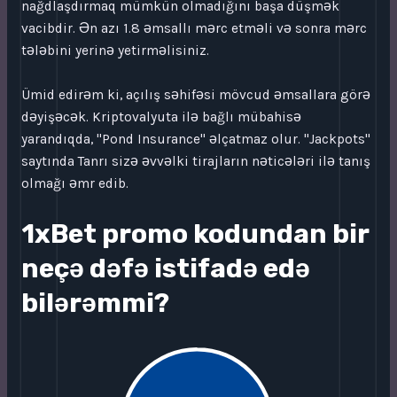
nağdlaşdırmaq mümkün olmadığını başa düşmək
vacibdir. Ən azı 1.8 əmsallı mərc etməli və sonra mərc
tələbini yerinə yetirməlisiniz.
Ümid edirəm ki, açılış səhifəsi mövcud əmsallara görə
dəyişəcək. Kriptovalyuta ilə bağlı mübahisə
yarandıqda, "Pond Insurance" əlçatmaz olur. "Jackpots"
saytında Tanrı sizə əvvəlki tirajların nəticələri ilə tanış
olmağı əmr edib.
1xBet promo kodundan bir
neçə dəfə istifadə edə
bilərəmmi?