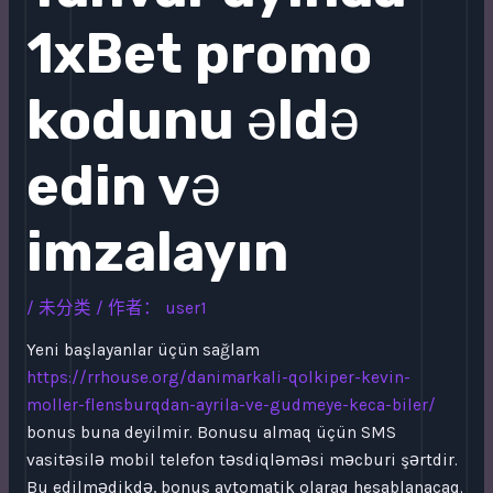
1xBet promo
kodunu əldə
edin və
imzalayın
/
未分类
/ 作者：
user1
Yeni başlayanlar üçün sağlam
https://rrhouse.org/danimarkali-qolkiper-kevin-
moller-flensburqdan-ayrila-ve-gudmeye-keca-biler/
bonus buna deyilmir. Bonusu almaq üçün SMS
vasitəsilə mobil telefon təsdiqləməsi məcburi şərtdir.
Bu edilmədikdə, bonus avtomatik olaraq hesablanacaq.