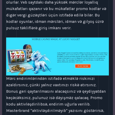
olurlar. Veb saytdakı daha yüksək mərclər loyallıq
mükafatları qazanır və bu mükafatlar promo kodlar və
digər vergi güzəştləri üçün istifadə edilə bilər. Bu
kodlar oyunlar, idman mərcləri, idman və gilyoş üzrə
pulsuz təkliflərə giriş imkanı verir.
Mərc endirimlərindən istifadə etməklə riskinizi
azaldırsınız, çünki yalnız vaxtınızı riskə atırsınız.
Bonus geri qaytarılmasını alacaqsınız və qeydiyyatdan
keçəcəksiniz, pulunuz isə dəyişməz qalacaq. Promo
kodu aktivləşdirilibsə, endirim uğurla verilib.
Masterbrand "aktivləşdirilməyib" yazısını göstərirsə,