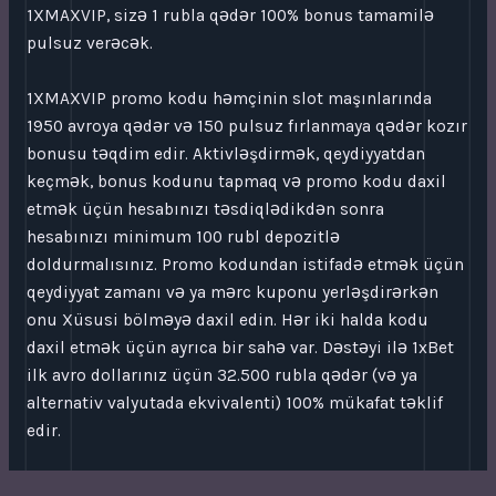
1XMAXVIP, sizə 1 rubla qədər 100% bonus tamamilə
pulsuz verəcək.
1XMAXVIP promo kodu həmçinin slot maşınlarında
1950 avroya qədər və 150 ​​pulsuz fırlanmaya qədər kozır
bonusu təqdim edir. Aktivləşdirmək, qeydiyyatdan
keçmək, bonus kodunu tapmaq və promo kodu daxil
etmək üçün hesabınızı təsdiqlədikdən sonra
hesabınızı minimum 100 rubl depozitlə
doldurmalısınız. Promo kodundan istifadə etmək üçün
qeydiyyat zamanı və ya mərc kuponu yerləşdirərkən
onu Xüsusi bölməyə daxil edin. Hər iki halda kodu
daxil etmək üçün ayrıca bir sahə var. Dəstəyi ilə 1xBet
ilk avro dollarınız üçün 32.500 rubla qədər (və ya
alternativ valyutada ekvivalenti) 100% mükafat təklif
edir.