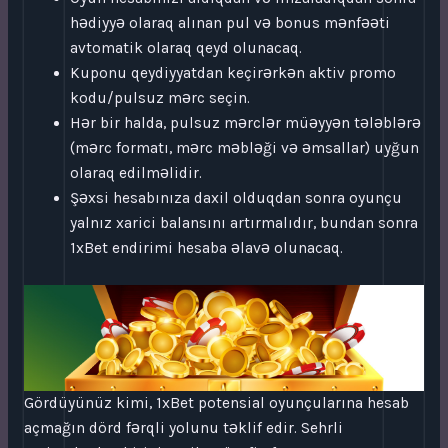
hədiyyə olaraq alınan pul və bonus mənfəəti
avtomatik olaraq qeyd olunacaq.
Kuponu qeydiyyatdan keçirərkən aktiv promo
kodu/pulsuz mərc seçin.
Hər bir halda, pulsuz mərclər müəyyən tələblərə
(mərc formatı, mərc məbləği və əmsallar) uyğun
olaraq edilməlidir.
Şəxsi hesabınıza daxil olduqdan sonra oyunçu
yalnız xarici balansını artırmalıdır, bundan sonra
1xBet endirimi hesaba əlavə olunacaq.
Gördüyünüz kimi, 1xBet potensial oyunçularına hesab
açmağın dörd fərqli yolunu təklif edir. Sehrli