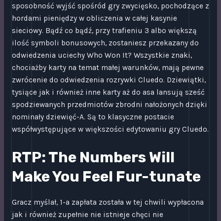
sposobność wyjść spośród gry zwycięsko, pochodzące z
hordami pieniędzy w obliczenia w całej kasynie
sieciowy. Bądź co bądź, przy trafieniu 3 albo większą
ilość symboli bonusowych, zostaniesz przekazany do
odwiedzenia uciechy Who Won It? Wszystkie znaki,
chociażby karty na temat małej warunków, mają pewne
zwrócenie do odwiedzenia rozrywki Cluedo. Dziewiątki,
tysiące jak i również inne karty aż do asa lansują sześć
spodziewanych przedmiotów zbrodni nałożonych dzięki
nominały dziewięć-A. Są to klasyczne postacie
współwystępujące w większości edytowaniu gry Cluedo.
RTP: The Numbers Will
Make You Feel Fur-tunate
Gracz myślał, 1-a zapłata została w tej chwili wypłacona
jak i również zupełnie nie istnieje chęci nie