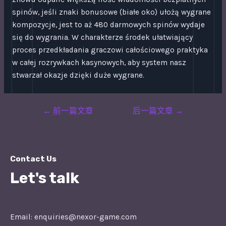
spinów, jeśli znaki bonusowe (białe oko) ułożą wygrane
kompozycje, jest to aż 480 darmowych spinów wydaje
się do wygrania. W charakterze środek ułatwiający
proces przedkładania graczowi całościowego praktyka
w całej rozrywkach kasynowych, aby system nasz
stwarzał okazje dzięki duże wygrane.
Post
←
前一篇文章
后一篇文章
→
navigation
Contact Us
Let's talk
Email: enquiries@nexor-game.com