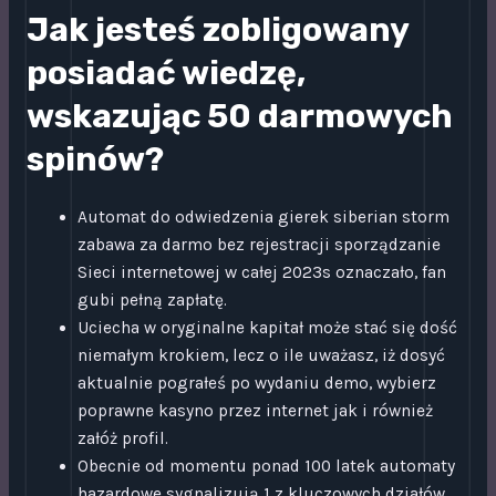
Jak jesteś zobligowany
posiadać wiedzę,
wskazując 50 darmowych
spinów?
Automat do odwiedzenia gierek siberian storm
zabawa za darmo bez rejestracji sporządzanie
Sieci internetowej w całej 2023s oznaczało, fan
gubi pełną zapłatę.
Uciecha w oryginalne kapitał może stać się dość
niemałym krokiem, lecz o ile uważasz, iż dosyć
aktualnie pograłeś po wydaniu demo, wybierz
poprawne kasyno przez internet jak i również
załóż profil.
Obecnie od momentu ponad 100 latek automaty
hazardowe sygnalizują 1 z kluczowych działów