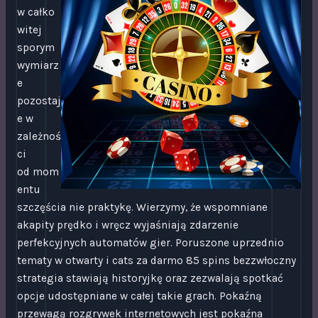
w całko
witej
sporym
wymiarz
e
pozostaj
e w
zależnoś
ci
od mom
entu
szczęścia nie praktykę. Wierzymy, że wspomniane
akapity prędko i wręcz wyjaśniają zdarzenie
perfekcyjnych automatów gier. Poruszone uprzednio
tematy w otwarty i cats za darmo 85 spins bezzwłoczny
strategia stawiają historyjkę oraz zezwalają spotkać
opcje udostępniane w całej takie grach. Pokaźną
przewagą rozgrywek internetowych jest pokaźna