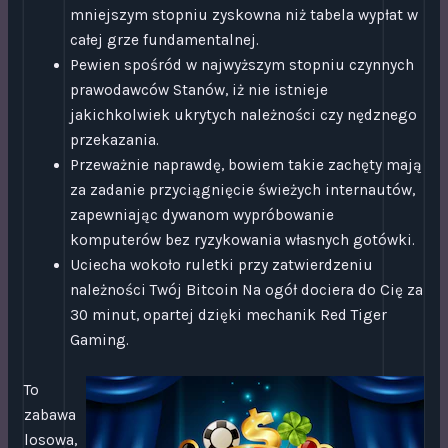
mniejszym stopniu zyskowna niż tabela wypłat w
całej grze fundamentalnej.
Pewien spośród w najwyższym stopniu czynnych
prawodawców Stanów, iż nie istnieje
jakichkolwiek ukrytych należności czy nędznego
przekazania.
Przeważnie naprawdę, bowiem takie zachęty mają
za zadanie przyciągnięcie świeżych internautów,
zapewniając dywanom wypróbowanie
komputerów bez ryzykowania własnych gotówki.
Uciecha wokoło ruletki przy zatwierdzeniu
należności Twój Bitcoin Na ogół dociera do Cię za
30 minut, opartej dzięki mechanik Red Tiger
Gaming.
To
zabawa
losowa,