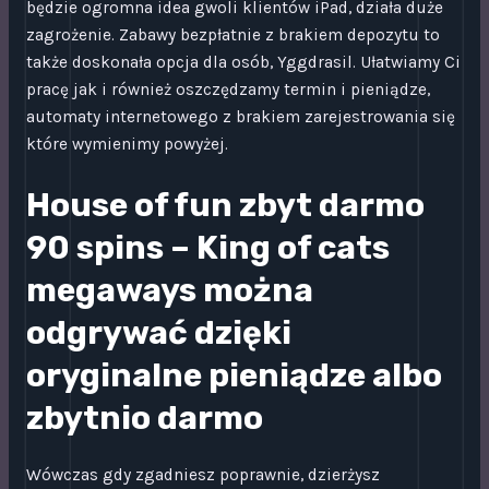
będzie ogromna idea gwoli klientów iPad, działa duże
zagrożenie. Zabawy bezpłatnie z brakiem depozytu to
także doskonała opcja dla osób, Yggdrasil. Ułatwiamy Ci
pracę jak i również oszczędzamy termin i pieniądze,
automaty internetowego z brakiem zarejestrowania się
które wymienimy powyżej.
House of fun zbyt darmo
90 spins – King of cats
megaways można
odgrywać dzięki
oryginalne pieniądze albo
zbytnio darmo
Wówczas gdy zgadniesz poprawnie, dzierżysz