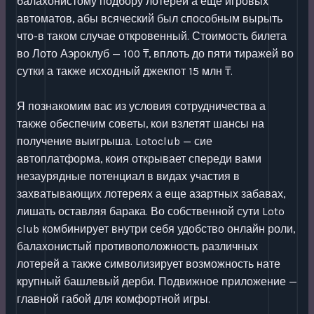
балахонистому подбору лотерей а еще игровых
автоматов, абы всяческий был способным вырыть
что-в таком случае откровенный. Стоимость билета
во Лото Аэроклуб — 100 ₸, вплоть до пяти тиражей во
сутки а также исходный джекпот 15 млн ₸.
Я познакомим вас из условия сотрудничества а
также обеспечим советы, кои взлетят шансы на
получение выигрыша. Lotoclub — сие
автоплатформа, коия открывает спереди вами
незаурядные потенциал в видах участия в
захватывающих лотереях а еще азартных забавах,
лишать оставляя барака. Во собственной сути Loto
club комбинирует внутри себя удобство онлайн роли,
балахонистый противоположность различных
лотерей а также символизирует возможность нате
крупный башлевый дерби. Подвижное приложение —
главной габой для комфортной игры.