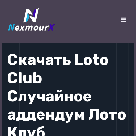
跳
至
内
Main
容
Men
Скачать Loto
Club
Случайное
аддендум Лото
Клуб