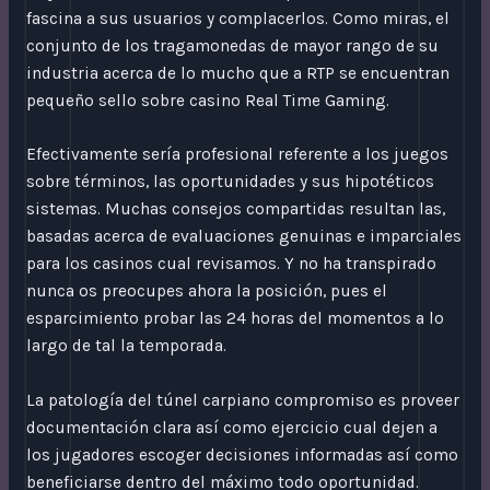
fascina a sus usuarios y complacerlos. Como miras, el
conjunto de los tragamonedas de mayor rango de su
industria acerca de lo mucho que a RTP se encuentran
pequeño sello sobre casino Real Time Gaming.
Efectivamente serí­a profesional referente a los juegos
sobre términos, las oportunidades y sus hipotéticos
sistemas. Muchas consejos compartidas resultan las,
basadas acerca de evaluaciones genuinas e imparciales
para los casinos cual revisamos. Y no ha transpirado
nunca os preocupes ahora la posición, pues el
esparcimiento probar las 24 horas del momentos a lo
largo de tal la temporada.
La patologí­a del túnel carpiano compromiso es proveer
documentación clara así­ como ejercicio cual dejen a
los jugadores escoger decisiones informadas así­ como
beneficiarse dentro del máximo todo oportunidad.