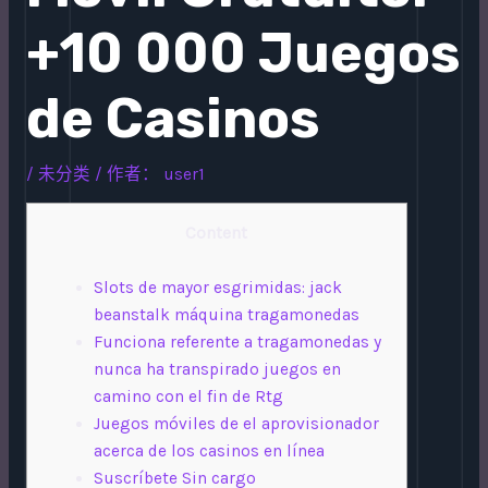
+10 000 Juegos
de Casinos
/
未分类
/ 作者：
user1
Content
Slots de mayor esgrimidas: jack
beanstalk máquina tragamonedas
Funciona referente a tragamonedas y
nunca ha transpirado juegos en
camino con el fin de Rtg
Juegos móviles de el aprovisionador
acerca de los casinos en línea
Suscríbete Sin cargo