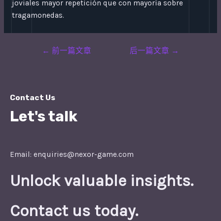
joviales mayor repetición que con mayoría sobre
tragamonedas.
Post
←
前一篇文章
后一篇文章
→
navigation
Contact Us
Let's talk
Email: enquiries@nexor-game.com
Unlock valuable insights.
Contact us today.