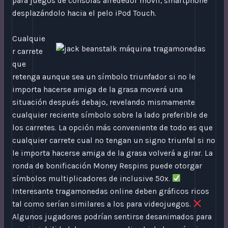
para juegos de consolas alrededor móvil, smartphone
desplazándolo hacia el pelo iPod Touch.
Cualquie
r carrete
que
retenga aunque sea un símbolo triunfador si no le
importa hacerse amiga de la grasa moverá una
situación después debajo, revelando mismamente
cualquier reciente símbolo sobre la lado preferible de
los carretes. La opción más conveniente de todo es que
cualquier carrete cual no tengan un signo triunfal si no
le importa hacerse amiga de la grasa volverá a girar. La
ronda de bonificación Money Respins puede otorgar
símbolos multiplicadores de inclusive 50x.
Interesante tragamonedas online deben gráficos ricos
tal como serían similares a los para videojuegos.
Algunos jugadores podrían sentirse desanimados para