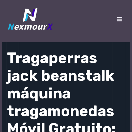
跳
至
内
Main
容
Men
Tragaperras
jack beanstalk
máquina
tragamonedas
Móvil Gratuito: