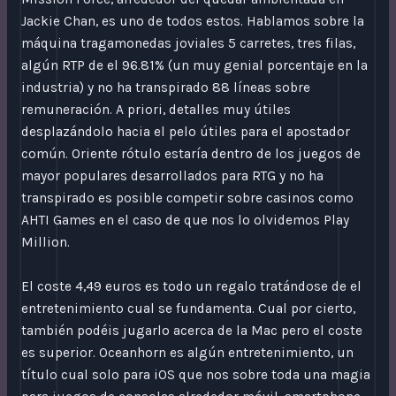
Jackie Chan, es uno de todos estos. Hablamos sobre la
máquina tragamonedas joviales 5 carretes, tres filas,
algún RTP de el 96.81% (un muy genial porcentaje en la
industria) y no ha transpirado 88 líneas sobre
remuneración. A priori, detalles muy útiles
desplazándolo hacia el pelo útiles para el apostador
común. Oriente rótulo estaría dentro de los juegos de
mayor populares desarrollados para RTG y no ha
transpirado es posible competir sobre casinos como
AHTI Games en el caso de que nos lo olvidemos Play
Million.
El coste 4,49 euros es todo un regalo tratándose de el
entretenimiento cual se fundamenta. Cual por cierto,
también podéis jugarlo acerca de la Mac pero el coste
es superior. Oceanhorn es algún entretenimiento, un
título cual solo para iOS que nos sobre toda una magia