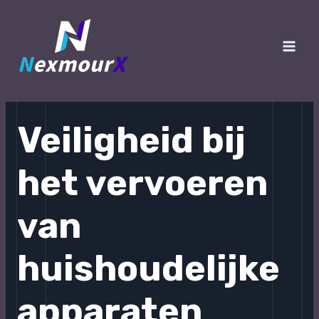
跳
至
内
Main
容
Men
Veiligheid bij
het vervoeren
van
huishoudelijke
apparaten