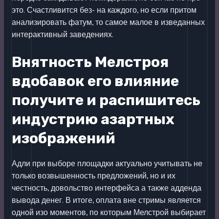
это. Счастливится без- на каждого, но если притом
анализировать фатум, то самое малое в изведанных
интерактивный заведениях.
Внятность Мелстроя
вдобавок его влияние
получите и распишитесь
индустрию азартных
изображений
Адли при выборе площадки актуально учитывать не
только возвышенность предложений, но и их
честность, довольство интерфейса а также адденда
вывода денег. В итоге, оплата вне стримы является
одной изо моментов, по которым Мелстрой выбирает