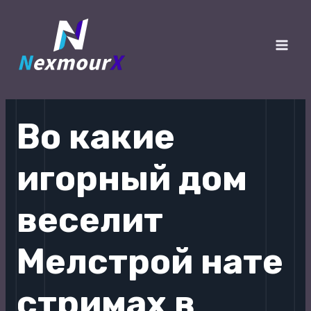
跳
至
内
Main
容
Men
Во какие
игорный дом
веселит
Мелстрой нате
стримах в