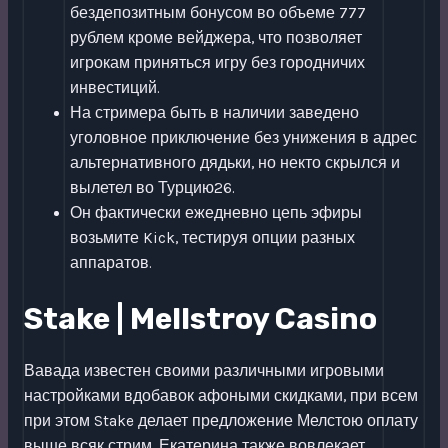
бездепозитным бонусом во объеме 777
рублем кроме вейджера, что позволяет
игрокам приняться игру без городничих
инвестиций.
На стримера быть в наличии заведено
уголовное приключение без унижения в адрес
альтернативного дядьки, но некто скрылся и
вылетел во Турцию26.
Он фактически ежедневно цепь эфиры
возьмите Kick, тестируя опции разных
аппаратов.
Stake | Mellstroy Casino
Вавада известен своими различными игровыми
настройками вдобавок афоными скидками, при всем
при этом Stake делает предложение Мелстою оплату
выше всяк стрим. Екатерина также вовлекает