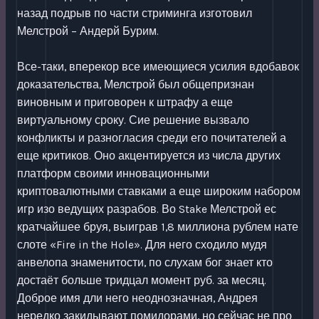
назад подрыв по части стриминга изготовил
Мелстрой – Андерй Бурим.
Все-таки, вперекор все имеющиеся усилия вдобавок
доказательства, Мелстрой был общепризнан
виновным и приговорен к штрафу а еще
виртуальному сроку.​ Сие решение вызвало
конфликты и разногласия среди его почитателей а
еще критиков. Оно акцентируется из числа других
платформ своими инновационными
криптовалютными ставками а еще широким набором
игр изо ведущих разрабов. Во Stake Мелстрой ес
кратчайшее бруя, выиграв 1,8 миллиона рублем нате
слоте «Fire in the Hole». Для него сходило мудя
анвелопа знаменитости, по слухам бог знает кто
достаёт больше тридцал момент руб. за месяц.
Доброе имя дли него неоднозначная, Андрея
нередко закидывают помидорами, но сейчас не про