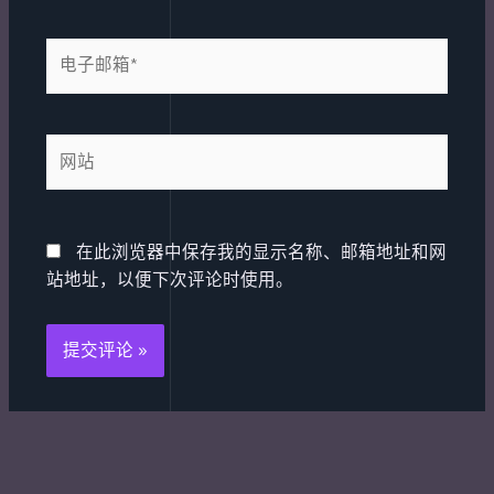
*
电
子
邮
箱
网
*
站
在此浏览器中保存我的显示名称、邮箱地址和网
站地址，以便下次评论时使用。