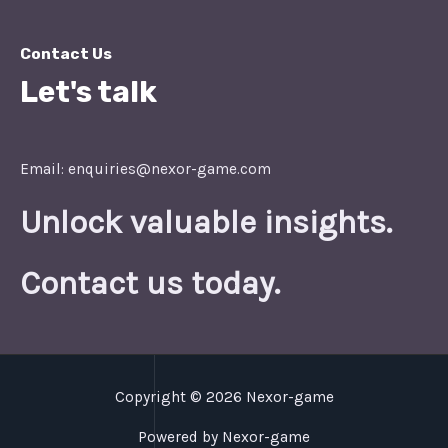
Contact Us
Let's talk
Email: enquiries@nexor-game.com
Unlock valuable insights.
Contact us today.
Copyright © 2026 Nexor-game
Powered by Nexor-game