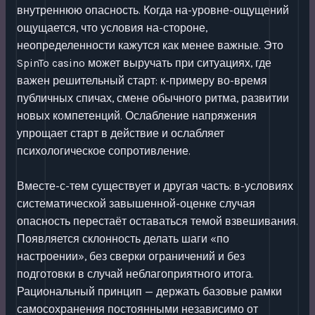
внутреннюю опасность. Когда на-уровне-ощущений
ощущается, что условия на-стороне,
неопределенности кажутся как менее важные. Это
SpinTo casino может выручать при ситуациях, где
важен решительный старт: к-примеру во-время
публичных спичах, смене обычного ритма, развитии
новых компетенций. Ослабление напряжения
упрощает старт в действие и ослабляет
психологическое сопротивление.
Вместе-с-тем существует и другая часть: в-условиях
систематической завышенной-оценке случая
опасность перестаёт оставаться темой взвешивания.
Появляется склонность делать шаги «по
настроении», без сверки ограничений и без
подготовки в случай неблагоприятного итога.
Рациональный принцип — держать базовые рамки
самосохранения постоянными независимо от