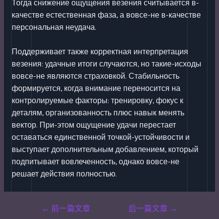
Тогда снижение ощущения везения считывается в-
качестве естественная фаза, а вовсе-не в-качестве
персональная неудача.
Поддерживает также корректная интерпретация
везения: удачные итоги случаются, но такие-исходы
вовсе-не являются страховкой. Стабильность
формируется, когда внимание переносится на
контролируемые факторы: тренировку, фокус к
деталям, организованность плюс навык менять
вектор. При-этом ощущение удачи перестает
оставаться единственной точкой-устойчивости и
выступает дополнительным добавлением, который
подпитывает вовлеченность, однако вовсе-не
решает действия полностью.
Post
←
前一篇文章
后一篇文章
→