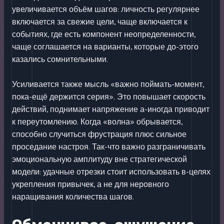
увеличивается объём шагов: личность регулярнее
включается за свежие цели, чаще включается к
событиях, где есть компонент неопределенности,
чаще соглашается на варианты, которые до-этого
казались сомнительными.
Усиливается также мысль «важно поймать-момент,
пока-ещё держится серия». Это повышает скорость
действий, поднимает напряжение а-иногда приводит
к переутомлению. Когда «волна» обрывается,
способно случиться фрустрация плюс сильное
проседание настроя. Так-что важно разграничивать
эмоциональную амплитуду вне стратегической
модели: удачные отрезки стоит использовать в-целях
укрепления привычек, а не для неровного
наращивания количества шагов.