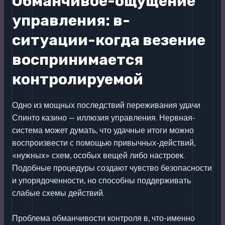
Обманчивое-ощущение
управления: в-
ситуации-когда везение
воспринимается
контролируемой
Одно из мощных последствий переживания удачи
Спинто казино — иллюзия управления. Нервная-
система может думать, что удачные итоги можно
воспроизвести с помощью привычных-действий,
«нужных» схем, особых вещей либо настроек.
Подобные процедуры создают чувство безопасности
и упорядоченности, но способны поддерживать
слабые схемы действий.
Проблема обманчивости контроля в, что-именно