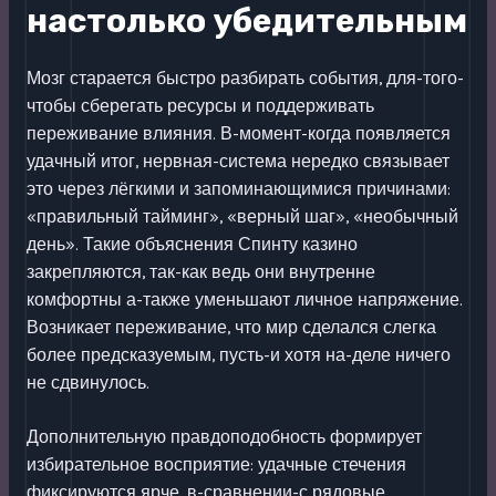
настолько убедительным
Мозг старается быстро разбирать события, для-того-
чтобы сберегать ресурсы и поддерживать
переживание влияния. В-момент-когда появляется
удачный итог, нервная-система нередко связывает
это через лёгкими и запоминающимися причинами:
«правильный тайминг», «верный шаг», «необычный
день». Такие объяснения Спинту казино
закрепляются, так-как ведь они внутренне
комфортны а-также уменьшают личное напряжение.
Возникает переживание, что мир сделался слегка
более предсказуемым, пусть-и хотя на-деле ничего
не сдвинулось.
Дополнительную правдоподобность формирует
избирательное восприятие: удачные стечения
фиксируются ярче, в-сравнении-с рядовые