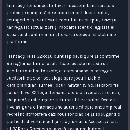
tranzacțiilor suspecte. Invar, jucătorii beneficiază ş
protecție completă deasupra timpul depunerilor,
retragerilor și verificării contului. Pe surplu, 32Roșu
ţar regulat actualizări și rapoarte identic legislației,
ceea când confirmă funcționarea corectă și stabilă o
platformei.
Tranzacțiile la 32Roșu sunt rapide, sigure și conforme
de reglementările locale. Toate aceste metode să
achitare sunt autorizate, ci comisioane la retrageri.
Jucătorii ş poker pot alege spre jocuri Lichid
cefalorahidian, Turnee, jocuri Grătar & Go, Hexapro fie
Jocuri Live. 32Roșu România oferă a diversitată când ş
răspundă preferințelor tuturor utilizatorilor. Dealerii
live asigură o interacțiune autentică spre anotimp real,
recreând atmosfera cazinourilor clasice și adăugând o
porţie de divertisment și relaţi umană. Accesează site-
ul 32Roșu România și apasă deasupra butonul