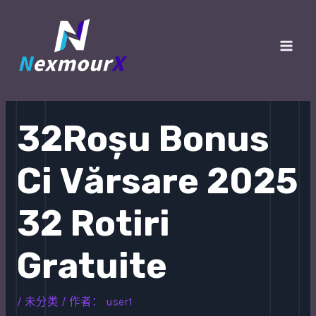
跳
至
内
Main
容
Men
32Roșu Bonus
Ci Vărsare 2025
32 Rotiri
Gratuite
/
未分类
/ 作者：
user1