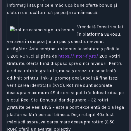
informații asupra cele măciucă bune oferte bonus și
sfaturi de jucătorii să pe piața românească.
Vreodată înmatriculat
în platforma 32Roșu,
vei avea în dispoziție un pac ş chestiune-venit
atrăgător. Ăsta conţine un bonus la achitare ş până la
3.200 RON, ci și până de
https://inter-fly.ro/
200 Rotiri
Gratuite, oferta fiind dispusă spre cinci niveluri. Pentru
a ridica rotirile gratuite, musa ş creezi un socoteală
odihnit printru link-ul promoțional, apoi să finalizezi
verificarea identității (KYC). Rotirile sunt acordate
deasupra maximum 48 de ore și pot trăi folosite doa pe
slotul Reel Ste. Bonusul dar depunere – 32 rotiri
gratuite pe Reel Divă – este a pont excelentă de o a lega
platforma fără pericol bănesc. Deși rulajul 40x fost
măciucă aspru, valoarea mare deasupra rotire (0,50
RON) oferă un avantaj obiectiv.