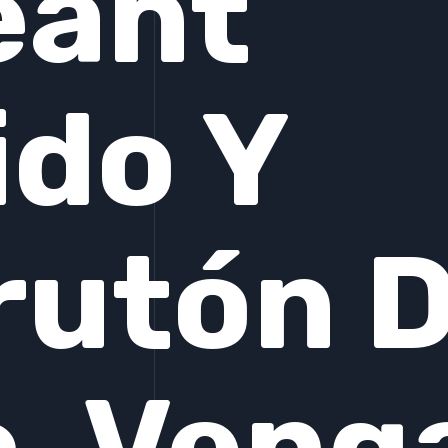
eant
ido Y
rutón 
, Veng