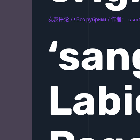
发表评论
/
! Без рубрики
/ 作者：
user
‘san
Labi