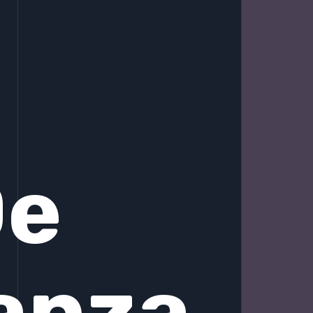
De
anza