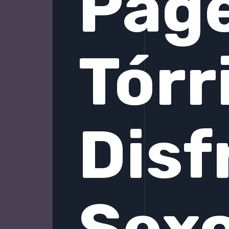
Pag
Tórr
Disf
Sexo