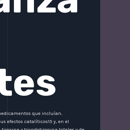
tes
 medicamentos que incluían.
s efectos catalíticos15 y, en el
iroxina y triyodotironina totales y de