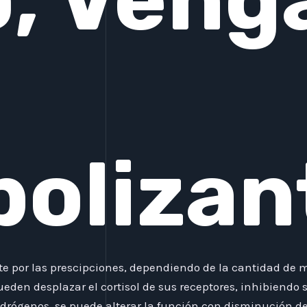
olizan
te por las prescipciones, dependiendo de la cantidad de
eden desplazar el cortisol de sus receptores, inhibiendo su
drógenos, se puede alterar la función con disminución de t