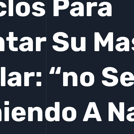
clos Para
tar Su Ma
ar: “no Se
iendo A N