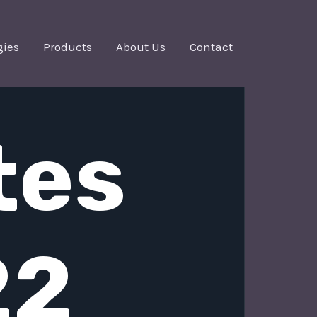
gies
Products
About Us
Contact
tes
22