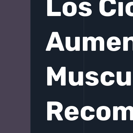
Los Ci
Aumen
Muscul
Recom