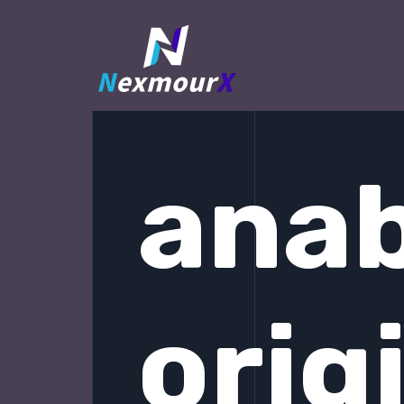
跳
至
内
容
anab
orig