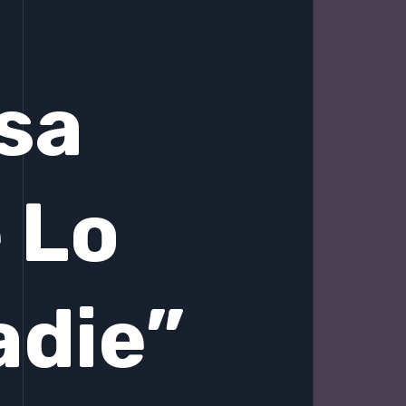
sa
 Lo
adie”