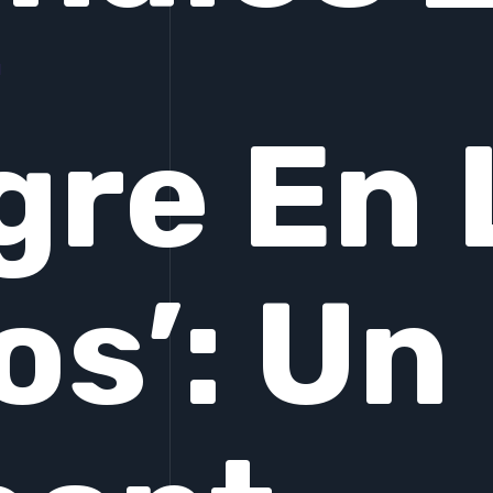
1
gre En 
os’: Un