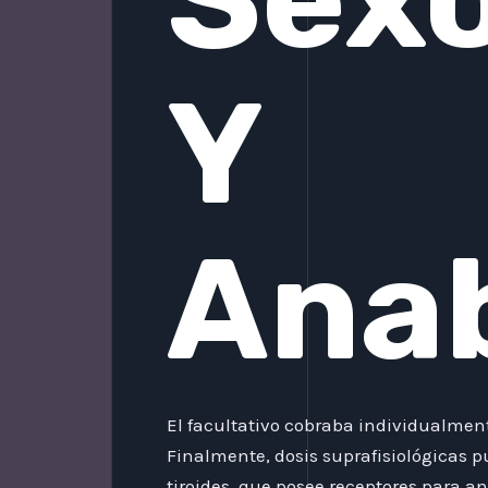
Y
Anab
El facultativo cobraba individualmen
Finalmente, dosis suprafisiológicas pu
tiroides, que posee receptores para an