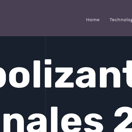
Home
Technolo
olizan
inales 