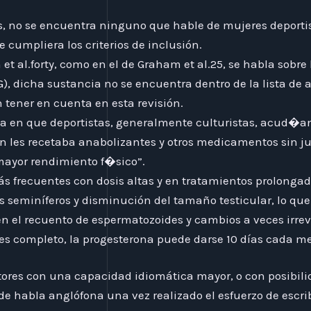
os, no se encuentra ninguno que hable de mujeres deportis
cumpliera los criterios de inclusión.
et al.forty, como en el de Graham et al.25, se habla sobre l
, dicha sustancia no se encuentra dentro de la lista de 
 tener en cuenta en esta revisión.
a en que deportistas, generalmente culturistas, acud�an
 les recetaba anabolizantes y otros medicamentos sin j
yor rendimiento f�sico”.
s frecuentes con dosis altas y en tratamientos prolongad
s seminíferos y disminución del tamaño testicular, lo que
 el recuento de espermatozoides y cambios a veces irrev
es completo, la progesterona puede darse 10 días cada me
ores con una capacidad idiomática mayor, o con posibilid
de habla anglófona una vez realizado el esfuerzo de escribi