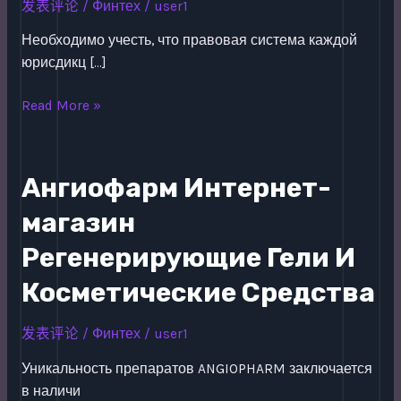
发表评论
/
Финтех
/
user1
Необходимо учесть, что правовая система каждой
юрисдикц […]
Лицензия
Read More »
Для
Брокерской
Деятельности
Ангиофарм Интернет-
В
магазин
Мфца
Регенерирующие Гели И
Косметические Средства
发表评论
/
Финтех
/
user1
Уникальность препаратов ANGIOPHARM заключается
в наличи