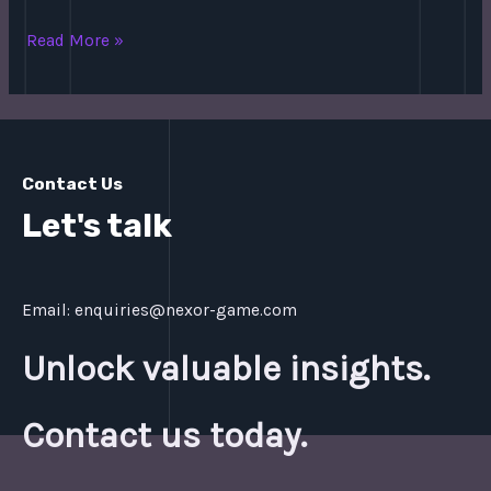
Ангиофарм
Read More »
Интернет-
магазин
Регенерирующие
Гели
И
Contact Us
Косметические
Let's talk
Средства
Email: enquiries@nexor-game.com
Unlock valuable insights.
Contact us today.