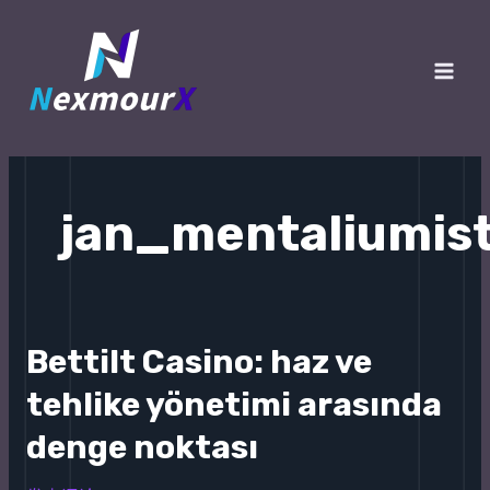
跳
至
内
Main
容
Men
jan_mentaliumis
Bettilt Casino: haz ve
tehlike yönetimi arasında
denge noktası