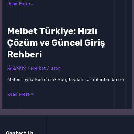
Melbet’e
Read More »
Kolay
Erişim:
Sorunlar
Melbet Türkiye: Hızlı
ve
Çözüm ve Güncel Giriş
Pratik
Çözümler
Rehberi
发表评论
/
Melbet
/
user1
Melbet oynarken en sık karşılaşılan sorunlardan biri er
Melbet
Read More »
Türkiye:
Hızlı
Çözüm
ve
Güncel
Contact Us