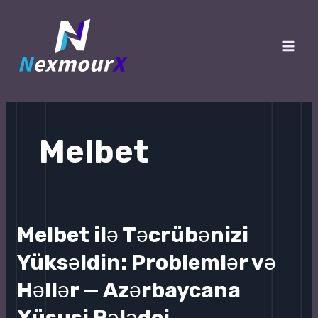
跳
至
内
Main
容
Men
Melbet
Melbet ilə Təcrübənizi
Yüksəldin: Problemlər və
Həllər — Azərbaycana
Xüsusi Bələdçi