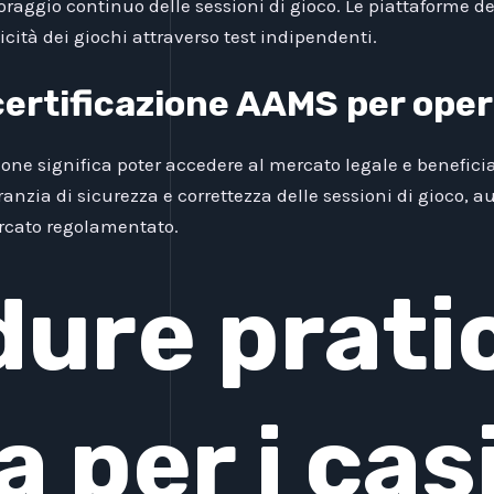
toraggio continuo delle sessioni di gioco. Le piattaforme
icità dei giochi attraverso test indipendenti.
 certificazione AAMS per oper
azione significa poter accedere al mercato legale e benefici
anzia di sicurezza e correttezza delle sessioni di gioco, 
rcato regolamentato.
ure pratic
a per i cas