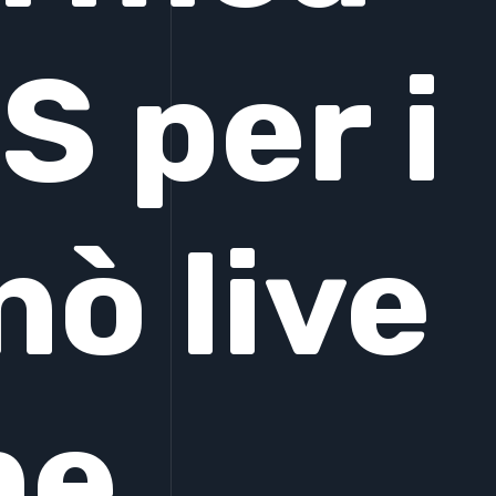
 per i
nò live
ne