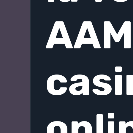
AAMS
casi
onli