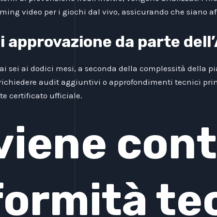
ming video per i giochi dal vivo, assicurando che siano aff
i approvazione da parte del
 dai sei ai dodici mesi, a seconda della complessità della 
chiedere audit aggiuntivi o approfondimenti tecnici prima
 certificato ufficiale.
iene cont
formità te