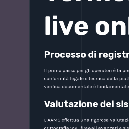
live on
Processo di regis
Il primo passo per gli operatori è la
conformità legale e tecnica della piatt
verifica documentale è fondamentale p
Valutazione dei sis
L’AAMS effettua una rigorosa valutazio
crittografia SSL, firewall avanzati e 