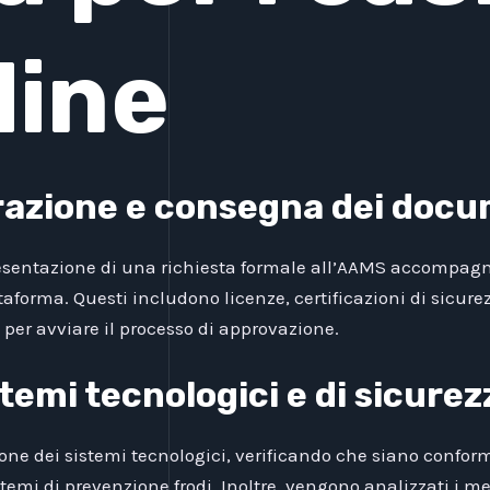
line
trazione e consegna dei docu
 presentazione di una richiesta formale all’AAMS accompa
aforma. Questi includono licenze, certificazioni di sicurez
er avviare il processo di approvazione.
temi tecnologici e di sicurez
ne dei sistemi tecnologici, verificando che siano conform
sistemi di prevenzione frodi. Inoltre, vengono analizzati i 