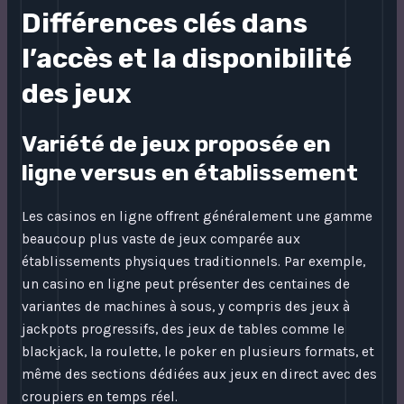
Différences clés dans
l’accès et la disponibilité
des jeux
Variété de jeux proposée en
ligne versus en établissement
Les casinos en ligne offrent généralement une gamme
beaucoup plus vaste de jeux comparée aux
établissements physiques traditionnels. Par exemple,
un casino en ligne peut présenter des centaines de
variantes de machines à sous, y compris des jeux à
jackpots progressifs, des jeux de tables comme le
blackjack, la roulette, le poker en plusieurs formats, et
même des sections dédiées aux jeux en direct avec des
croupiers en temps réel.