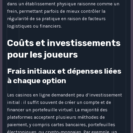
dans un établissement physique raisonne comme un
frein, permettant parfois de mieux contrôler la
régularité de sa pratique en raison de facteurs
logistiques ou financiers.
Coûts et investissements
pour les joueurs
Frais initiaux et dépenses liées
à chaque option
Les casinos en ligne demandent peu d’investissement
initial : il suffit souvent de créer un compte et de
financer un portefeuille virtuel. La majorité des
plateformes acceptent plusieurs méthodes de
paiement, y compris cartes bancaires, portefeuilles
électroniques, ou crypto-monnaies. Par exemple, un