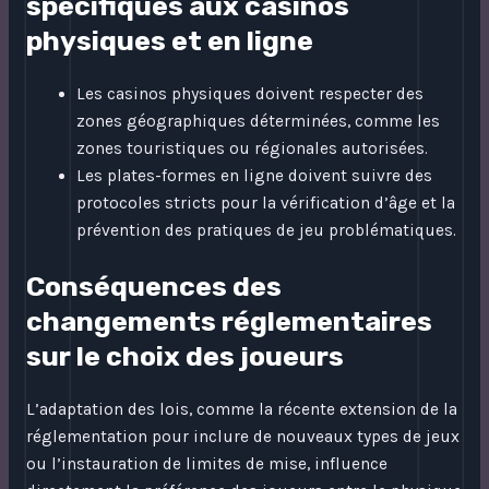
spécifiques aux casinos
physiques et en ligne
Les casinos physiques doivent respecter des
zones géographiques déterminées, comme les
zones touristiques ou régionales autorisées.
Les plates-formes en ligne doivent suivre des
protocoles stricts pour la vérification d’âge et la
prévention des pratiques de jeu problématiques.
Conséquences des
changements réglementaires
sur le choix des joueurs
L’adaptation des lois, comme la récente extension de la
réglementation pour inclure de nouveaux types de jeux
ou l’instauration de limites de mise, influence