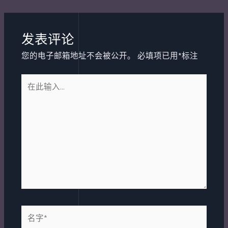
navigation
发表评论
您的电子邮箱地址不会被公开。
必填项已用
*
标注
在
此
输
入...
名
字