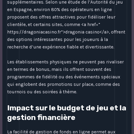
supplémentaires. Selon une étude de l’Autorité du jeu
en Espagne, environ 80% des opérateurs en ligne
proposent des offres attractives pour fidéliser leur
clientèle, et certains sites, comme <a href=”
https://dragoniacasino.fr”>dragonia casino</a>, offrent
des options intéressantes pour les joueurs à la
recherche d’une expérience fiable et divertissante.
Les établissements physiques ne peuvent pas rivaliser
en termes de bonus, mais ils offrent souvent des
programmes de fidélité ou des événements spéciaux
qui englobent des promotions sur place, comme des
tournois ou des soirées à thème.
Impact sur le budget de jeu et la
gestion financière
La facilité de gestion de fonds en ligne permet aux