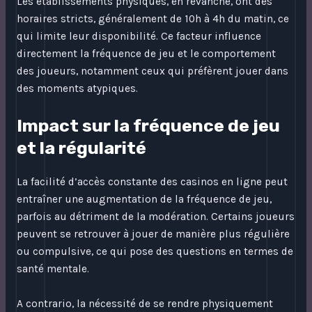
Les établissements physiques, en revanche, ont des
horaires stricts, généralement de 10h à 4h du matin, ce
qui limite leur disponibilité. Ce facteur influence
directement la fréquence de jeu et le comportement
des joueurs, notamment ceux qui préfèrent jouer dans
des moments atypiques.
Impact sur la fréquence de jeu
et la régularité
La facilité d’accès constante des casinos en ligne peut
entraîner une augmentation de la fréquence de jeu,
parfois au détriment de la modération. Certains joueurs
peuvent se retrouver à jouer de manière plus régulière
ou compulsive, ce qui pose des questions en termes de
santé mentale.
A contrario, la nécessité de se rendre physiquement