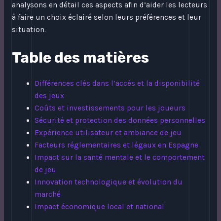
analysons en détail ces aspects afin d’aider les lecteurs
à faire un choix éclairé selon leurs préférences et leur
situation.
Table des matières
Différences clés dans l’accès et la disponibilité
des jeux
Coûts et investissements pour les joueurs
Sécurité et protection des données personnelles
Expérience utilisateur et ambiance de jeu
Facteurs réglementaires et légaux en Espagne
Impact sur la santé mentale et le comportement
de jeu
Innovation technologique et évolution du
marché
Impact économique local et national