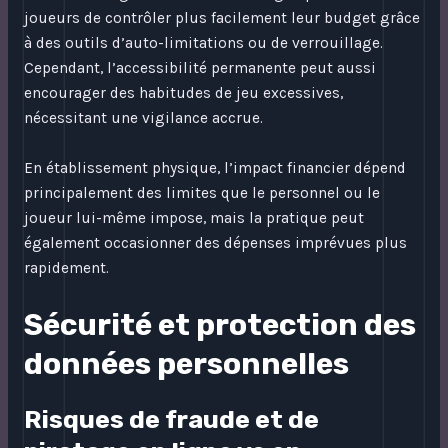
joueurs de contrôler plus facilement leur budget grâce
à des outils d’auto-limitations ou de verrouillage.
Cependant, l’accessibilité permanente peut aussi
encourager des habitudes de jeu excessives,
nécessitant une vigilance accrue.
En établissement physique, l’impact financier dépend
principalement des limites que le personnel ou le
joueur lui-même impose, mais la pratique peut
également occasionner des dépenses imprévues plus
rapidement.
Sécurité et protection des
données personnelles
Risques de fraude et de