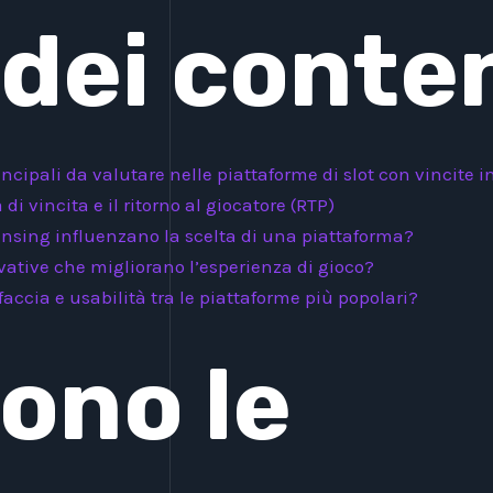
 dei conte
incipali da valutare nelle piattaforme di slot con vincite 
di vincita e il ritorno al giocatore (RTP)
censing influenzano la scelta di una piattaforma?
vative che migliorano l’esperienza di gioco?
rfaccia e usabilità tra le piattaforme più popolari?
sono le