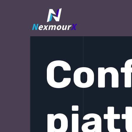
跳
至
内
容
Conf
piat