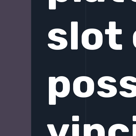
slot
poss
vinc