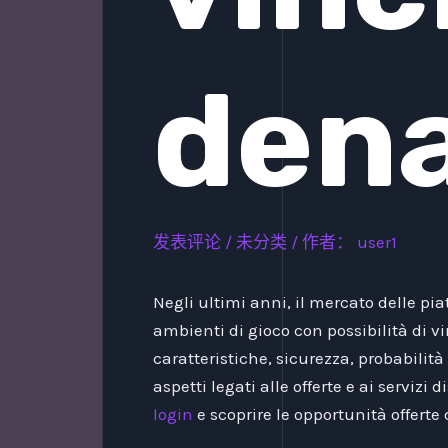
den
发表评论
/
未分类
/ 作者：
user1
Negli ultimi anni, il mercato delle pi
ambienti di gioco con possibilità di vi
caratteristiche, sicurezza, probabilit
aspetti legati alle offerte e ai servizi
login
e scoprire le opportunità offerte