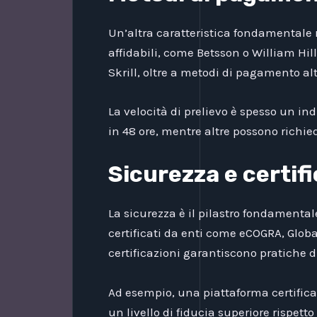
Un’altra caratteristica fondamentale r
affidabili, come Betsson o William Hill
Skrill, oltre a metodi di pagamento al
La velocità di prelievo è spesso un in
in 48 ore, mentre altre possono richie
Sicurezza e certific
La sicurezza è il pilastro fondamental
certificati da enti come eCOGRA, Glob
certificazioni garantiscono pratiche di
Ad esempio, una piattaforma certificata
un livello di fiducia superiore rispetto