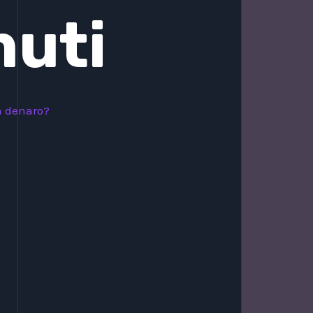
nuti
in denaro?