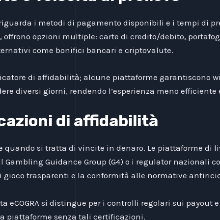
iguarda i metodi di pagamento disponibili e i tempi di pre
, offrono opzioni multiple: carte di credito/debito, portafog
ternativi come bonifici bancari e criptovalute.
dicatore di affidabilità; alcune piattaforme garantiscono
dere diversi giorni, rendendo l’esperienza meno efficiente 
azioni di affidabilità
e quando si tratta di vincite in denaro. Le piattaforme di 
al Gambling Guidance Group (G4) o i regulator nazionali co
 gioco trasparenti e la conformità alle normative antiricic
 eCOGRA si distingue per i controlli regolari sui payout e 
 a piattaforme senza tali certificazioni.