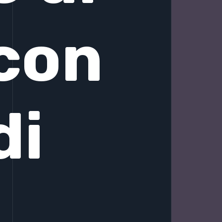
 con
di