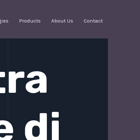
gies
Products
About Us
Contact
tra
 di