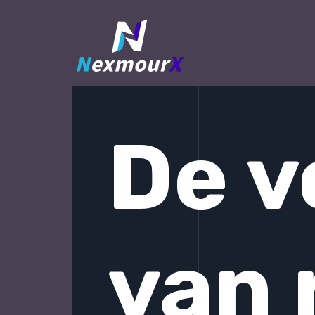
跳
至
内
容
De v
van 