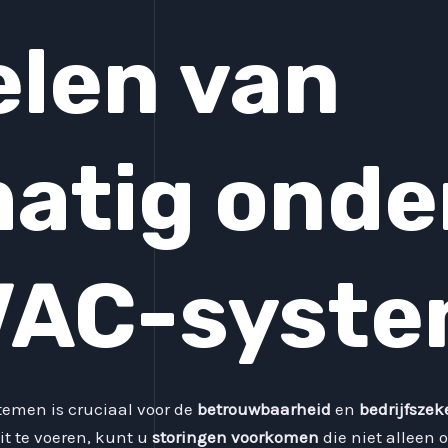
len van
matig ond
VAC-syst
emen is cruciaal voor de
betrouwbaarheid
en
bedrijfszek
it te voeren, kunt u
storingen voorkomen
die niet alleen