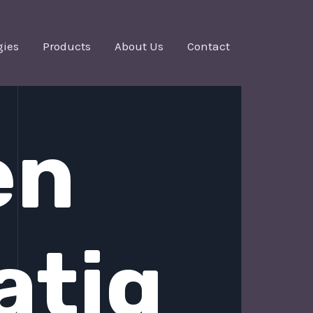
gies
Products
About Us
Contact
en
atig