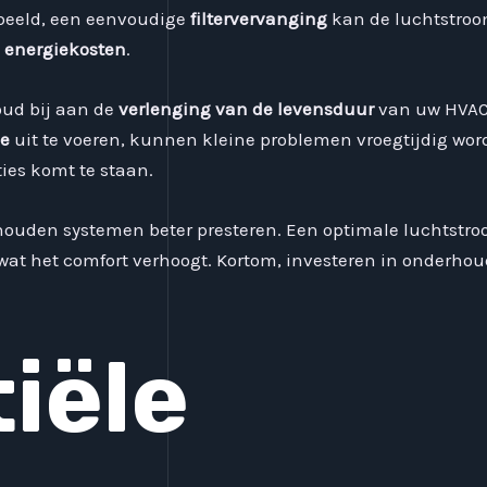
beeld, een eenvoudige
filtervervanging
kan de luchtstroom
e
energiekosten
.
ud bij aan de
verlenging van de levensduur
van uw HVAC
le
uit te voeren, kunnen kleine problemen vroegtijdig wor
ties komt te staan.
houden systemen beter presteren. Een optimale luchtstro
at het comfort verhoogt. Kortom, investeren in onderhoud
iële