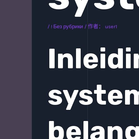
/
! Без рубрики
/ 作者：
user1
Inleid
syste
belan