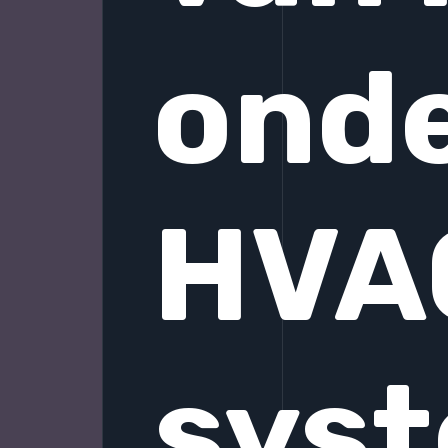
ond
HVA
sys