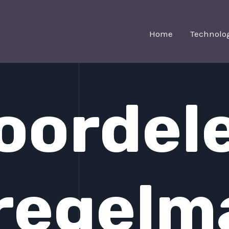
Home
Technolo
oordel
regelm