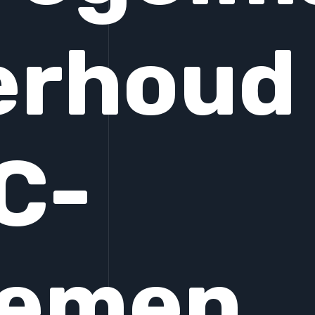
erhoud
C-
temen