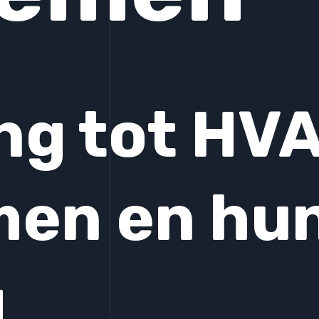
ing tot HV
men en hu
g