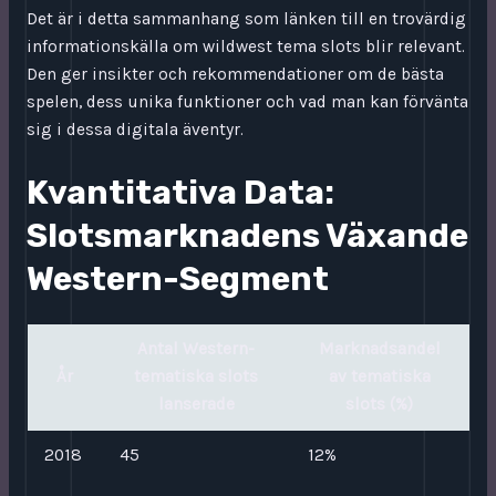
Det är i detta sammanhang som länken till en trovärdig
informationskälla om wildwest tema slots blir relevant.
Den ger insikter och rekommendationer om de bästa
spelen, dess unika funktioner och vad man kan förvänta
sig i dessa digitala äventyr.
Kvantitativa Data:
Slotsmarknadens Växande
Western-Segment
Antal Western-
Marknadsandel
År
tematiska slots
av tematiska
lanserade
slots (%)
2018
45
12%