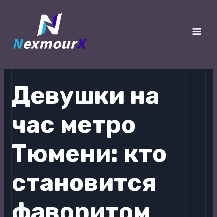
跳
至
内
Main
容
Men
Девушки на
час метро
Тюмени: кто
становится
фаворитом