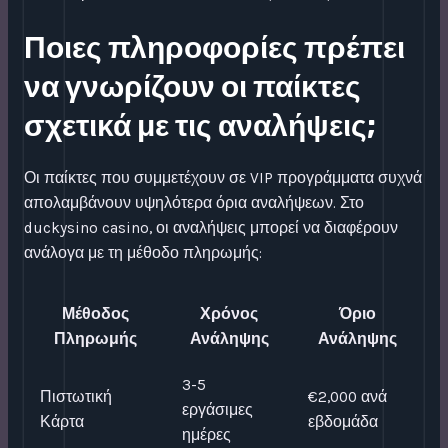
Ποιες πληροφορίες πρέπει
να γνωρίζουν οι παίκτες
σχετικά με τις αναλήψεις;
Οι παίκτες που συμμετέχουν σε VIP προγράμματα συχνά
απολαμβάνουν υψηλότερα όρια αναλήψεων. Στο
duckysino casino, οι αναλήψεις μπορεί να διαφέρουν
ανάλογα με τη μέθοδο πληρωμής:
Μέθοδος
Χρόνος
Όριο
Πληρωμής
Ανάληψης
Ανάληψης
3-5
Πιστωτική
€2,000 ανά
εργάσιμες
Κάρτα
εβδομάδα
ημέρες