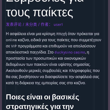
τους παίκτες
发表评论
/
未分类
/ 作者：
user1
Η ασφάλεια είναι μια κρίσιμη πτυχή όταν πρόκειται για
online καζίνο, ειδικά για τους παίκτες που συμμετέχουν
σε VIP προγράμματα και επιθυμούν να απολαύσουν
αποκλειστικά παιχνίδια. Στο
duckysino casino
, η
προστασία των προσωπικών και οικονομικών
δεδομένων των παικτών είναι υψίστης σημασίας.
Ακολουθούν μερικές συμβουλές και πληροφορίες που
θα σας βοηθήσουν να διασφαλίσετε την ασφάλειά σας
κατά τη διάρκεια της εμπειρίας σας στο καζίνο.
Ποιες είναι οι βασικές
στρατηγικές για την