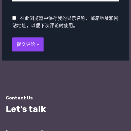
在此浏览器中保存我的显示名称、邮箱地址和网
站地址，以便下次评论时使用。
Contact Us
Let's talk