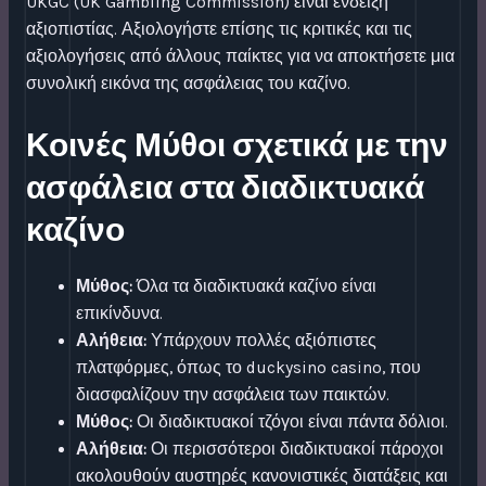
UKGC (UK Gambling Commission) είναι ένδειξη
αξιοπιστίας. Αξιολογήστε επίσης τις κριτικές και τις
αξιολογήσεις από άλλους παίκτες για να αποκτήσετε μια
συνολική εικόνα της ασφάλειας του καζίνο.
Κοινές Μύθοι σχετικά με την
ασφάλεια στα διαδικτυακά
καζίνο
Μύθος:
Όλα τα διαδικτυακά καζίνο είναι
επικίνδυνα.
Αλήθεια:
Υπάρχουν πολλές αξιόπιστες
πλατφόρμες, όπως το duckysino casino, που
διασφαλίζουν την ασφάλεια των παικτών.
Μύθος:
Οι διαδικτυακοί τζόγοι είναι πάντα δόλιοι.
Αλήθεια:
Οι περισσότεροι διαδικτυακοί πάροχοι
ακολουθούν αυστηρές κανονιστικές διατάξεις και