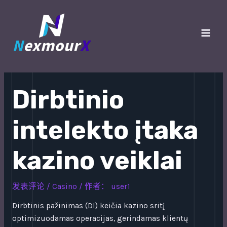
跳
至
内
Main
容
Men
Dirbtinio
intelekto įtaka
kazino veiklai
发表评论
/
Casino
/ 作者：
user1
Dirbtinis pažinimas (DI) keičia kazino sritį
optimizuodamas operacijas, gerindamas klientų