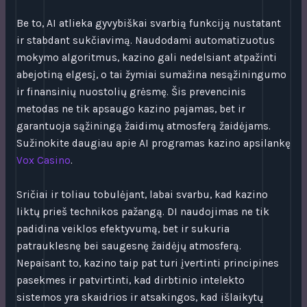
Be to, AI atlieka gyvybiškai svarbią funkciją nustatant
ir stabdant sukčiavimą. Naudodami automatizuotus
mokymo algoritmus, kazino gali nedelsiant atpažinti
abejotiną elgesį, o tai žymiai sumažina nesąžiningumo
ir finansinių nuostolių grėsmę. Šis prevencinis
metodas ne tik apsaugo kazino pajamas, bet ir
garantuoja sąžiningą žaidimų atmosferą žaidėjams.
Sužinokite daugiau apie AI programas kazino apsilankę
Vox Casino
.
Sričiai ir toliau tobulėjant, labai svarbu, kad kazino
liktų prieš technikos pažangą. DI naudojimas ne tik
padidina veiklos efektyvumą, bet ir sukuria
patrauklesnę bei saugesnę žaidėjų atmosferą.
Nepaisant to, kazino taip pat turi įvertinti principines
pasekmes ir patvirtinti, kad dirbtinio intelekto
sistemos yra skaidrios ir atsakingos, kad išlaikytų