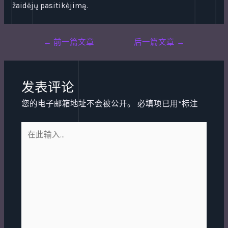
žaidėjų pasitikėjimą.
Post
←
前一篇文章
后一篇文章
→
navigation
发表评论
您的电子邮箱地址不会被公开。
必填项已用
*
标注
在
此
输
入...