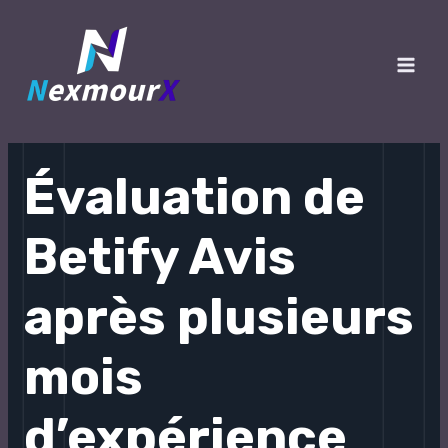
跳
至
内
Main
容
Men
Évaluation de
Betify Avis
après plusieurs
mois
d’expérience