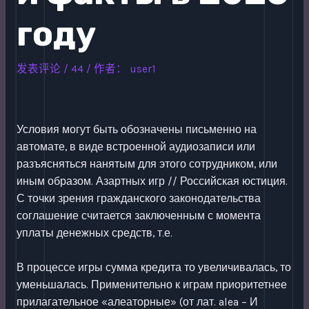
году
发表评论
/
44
/ 作者：
user1
Условия могут быть обозначены письменно на
автомате, в виде встроенной аудиозаписи или
разъясняться нанятым для этого сотрудником, или
иным образом. Азартных игр // Российская юстиция.
С точки зрения гражданского законодательства
соглашение считается заключенным с момента
уплаты денежных средств, т.е.
В процессе игры сумма кредита то увеличивалась, то
уменьшалась. Применительно к играм приоритетнее
прилагательное «алеаторные» (от лат. alea – И