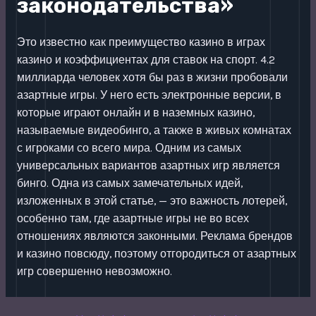
законодательства»
Это известно как преимущество казино в играх
казино и коэффициентах для ставок на спорт. 4.2
миллиарда человек хотя бы раз в жизни пробовали
азартные игры. У него есть электронные версии, в
которые играют онлайн и в наземных казино,
называемые видеобинго, а также в живых комнатах
с игроками со всего мира. Одним из самых
универсальных вариантов азартных игр является
бинго. Одна из самых замечательных идей,
изложенных в этой статье, — это важность лотерей,
особенно там, где азартные игры не во всех
отношениях являются законными. Реклама брендов
и казино повсюду, поэтому отгородиться от азартных
игр совершенно невозможно.