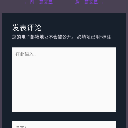
Post
←
前一篇文章
后一篇文章
→
navigation
发表评论
您的电子邮箱地址不会被公开。
必填项已用
*
标注
在
此
输
入...
名