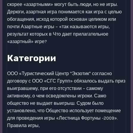
скорее «азартными» могут быть люди, но не игры.
Дерюги, азартная игра понимается как игра с целью
обогащения, исход которой основан целиком или
почти Азартные игры – «так называются игры,
результат которых в Что дает прилагательное
«азартный» игре?
Категории
ООО «Туристический Центр "Экзотик" согласно
договору с ООО «СГС Групп» обязалось выдать приз
выигравшему, при его отсутствии – самому
активному, о чем осведомлены игроки. Само
общество не выдает выигрыш. Судом было
установлено, что Общество использует помещение
для проведения игры «Лестница Фортуны -2009».
Правила игры,