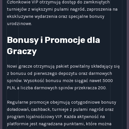
Członkowie VIP otrzymują dostęp do zamkniętych
turniejów z większymi pulami nagród, zaproszenia na
ekskluzywne wydarzenia oraz specjalne bonusy
urodzinowe.
Bonusy i Promocje dla
Graczy
Nowi gracze otrzymują pakiet powitalny składający się
z bonusu od pierwszego depozytu oraz darmowych
spinów. Wysokość bonusu może sięgać nawet 5000
PLN, a liczba darmowych spinów przekracza 200.
Regularne promocje obejmują cotygodniowe bonusy
doładowań, cashback, turnieje z pulami nagród oraz
program lojalnościowy VIP. Każda aktywność na
platformie jest nagradzana punktami, które można