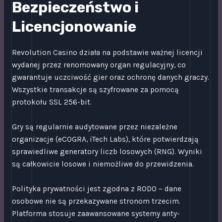
Bezpieczeństwo i
Licencjonowanie
Revolution Casino działa na podstawie ważnej licencji
wydanej przez renomowany organ regulacyjny, co
gwarantuje uczciwość gier oraz ochronę danych graczy.
Wszystkie transakcje są szyfrowane za pomocą
protokołu SSL 256-bit.
Gry są regularnie audytowane przez niezależne
organizacje (eCOGRA, iTech Labs), które potwierdzają
sprawiedliwe generatory liczb losowych (RNG). Wyniki
są całkowicie losowe i niemożliwe do przewidzenia.
Polityka prywatności jest zgodna z RODO – dane
osobowe nie są przekazywane stronom trzecim.
Platforma stosuje zaawansowane systemy anty-