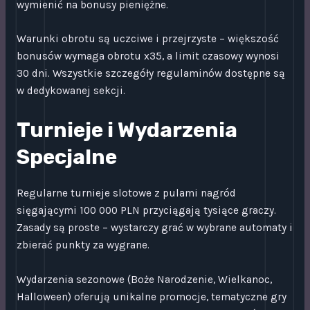
wymienić na bonusy pieniężne.
Warunki obrotu są uczciwe i przejrzyste – większość
bonusów wymaga obrotu x35, a limit czasowy wynosi
30 dni. Wszystkie szczegóły regulaminów dostępne są
w dedykowanej sekcji.
Turnieje i Wydarzenia
Specjalne
Regularne turnieje slotowe z pulami nagród
sięgającymi 100 000 PLN przyciągają tysiące graczy.
Zasady są proste – wystarczy grać w wybrane automaty i
zbierać punkty za wygrane.
Wydarzenia sezonowe (Boże Narodzenie, Wielkanoc,
Halloween) oferują unikalne promocje, tematyczne gry