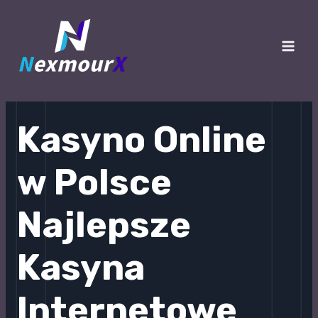
跳
至
内
Main
容
Men
Kasyno Online
w Polsce
Najlepsze
Kasyna
Internetowe