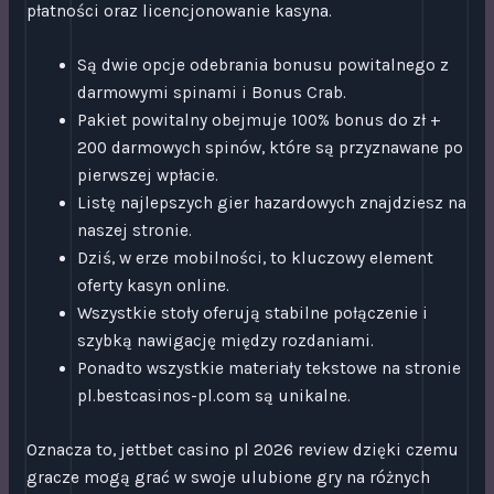
płatności oraz licencjonowanie kasyna.
Są dwie opcje odebrania bonusu powitalnego z
darmowymi spinami i Bonus Crab.
Pakiet powitalny obejmuje 100% bonus do zł +
200 darmowych spinów, które są przyznawane po
pierwszej wpłacie.
Listę najlepszych gier hazardowych znajdziesz na
naszej stronie.
Dziś, w erze mobilności, to kluczowy element
oferty kasyn online.
Wszystkie stoły oferują stabilne połączenie i
szybką nawigację między rozdaniami.
Ponadto wszystkie materiały tekstowe na stronie
pl.bestcasinos-pl.com są unikalne.
Oznacza to, jettbet casino pl 2026 review dzięki czemu
gracze mogą grać w swoje ulubione gry na różnych