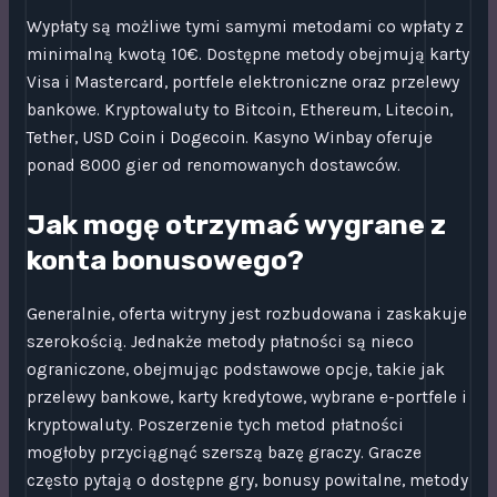
Wypłaty są możliwe tymi samymi metodami co wpłaty z
minimalną kwotą 10€. Dostępne metody obejmują karty
Visa i Mastercard, portfele elektroniczne oraz przelewy
bankowe. Kryptowaluty to Bitcoin, Ethereum, Litecoin,
Tether, USD Coin i Dogecoin. Kasyno Winbay oferuje
ponad 8000 gier od renomowanych dostawców.
Jak mogę otrzymać wygrane z
konta bonusowego?
Generalnie, oferta witryny jest rozbudowana i zaskakuje
szerokością. Jednakże metody płatności są nieco
ograniczone, obejmując podstawowe opcje, takie jak
przelewy bankowe, karty kredytowe, wybrane e-portfele i
kryptowaluty. Poszerzenie tych metod płatności
mogłoby przyciągnąć szerszą bazę graczy. Gracze
często pytają o dostępne gry, bonusy powitalne, metody