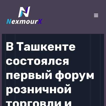
跳
至
内
Main
容
Men
В Ташкенте
состоялся
первый форум
розничной
торговли и